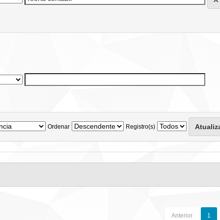
Ordenar
Registro(s)
Anterior
1