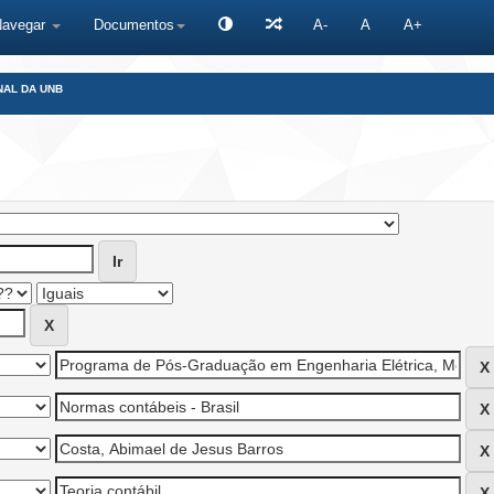
Navegar
Documentos
A-
A
A+
NAL DA UNB