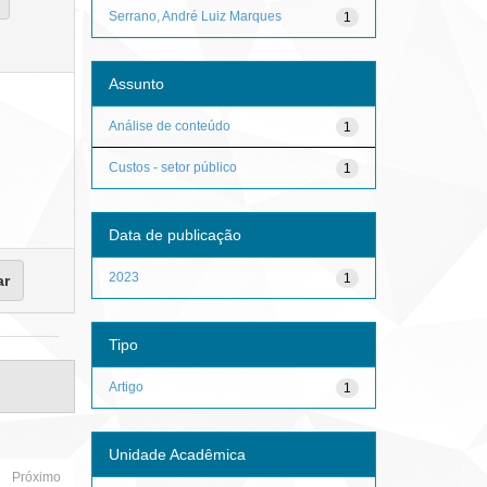
Serrano, André Luiz Marques
1
Assunto
Análise de conteúdo
1
Custos - setor público
1
Data de publicação
2023
1
Tipo
Artigo
1
Unidade Acadêmica
Próximo