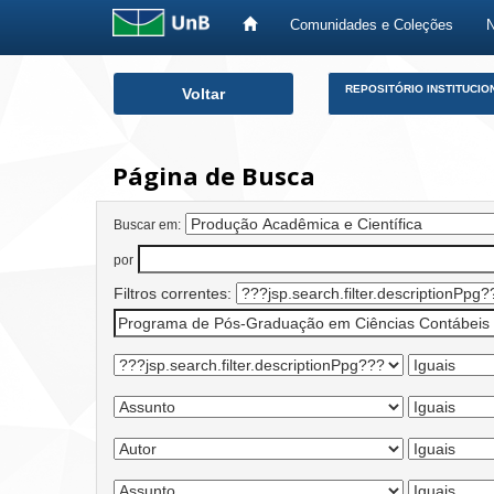
Comunidades e Coleções
Skip
REPOSITÓRIO INSTITUCIO
Voltar
navigation
Página de Busca
Buscar em:
por
Filtros correntes: