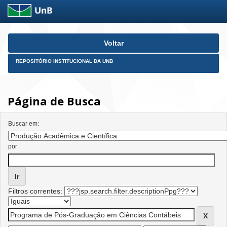
Skip
Voltar
navigation
REPOSITÓRIO INSTITUCIONAL DA UNB
Página de Busca
Buscar em:
por
Filtros correntes: