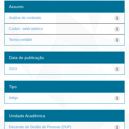
Assunto
Análise de conteúdo
1
Custos - setor público
1
Teoria contábil
1
Data de publicação
2023
1
Tipo
Artigo
1
Unidade Acadêmica
Decanato de Gestão de Pessoas (DGP)
1