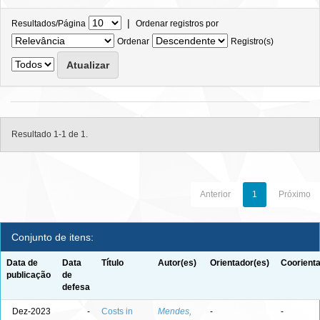
|
Resultados/Página
Ordenar registros por
Ordenar
Registro(s)
Resultado 1-1 de 1.
Anterior
1
Próximo
Conjunto de itens:
Data de
Data
Título
Autor(es)
Orientador(es)
Coorienta
publicação
de
defesa
Dez-2023
-
Costs in
Mendes,
-
-