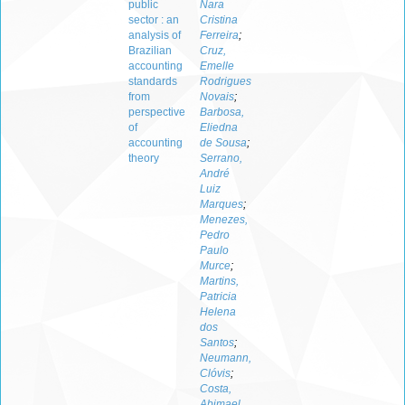
public
Nara
sector : an
Cristina
analysis of
Ferreira
;
Brazilian
Cruz,
accounting
Emelle
standards
Rodrigues
from
Novais
;
perspective
Barbosa,
of
Eliedna
accounting
de Sousa
;
theory
Serrano,
André
Luiz
Marques
;
Menezes,
Pedro
Paulo
Murce
;
Martins,
Patricia
Helena
dos
Santos
;
Neumann,
Clóvis
;
Costa,
Abimael