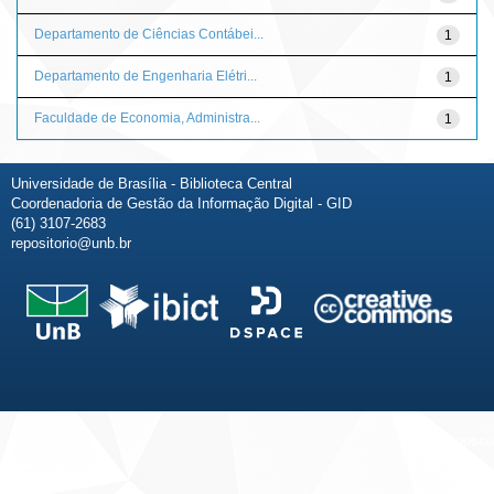
Departamento de Ciências Contábei...
1
Departamento de Engenharia Elétri...
1
Faculdade de Economia, Administra...
1
Universidade de Brasília - Biblioteca Central
Coordenadoria de Gestão da Informação Digital - GID
(61) 3107-2683
repositorio@unb.br
Fale conosco
Sobre