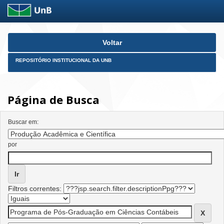
Skip
Voltar
navigation
REPOSITÓRIO INSTITUCIONAL DA UNB
Página de Busca
Buscar em:
por
Filtros correntes: