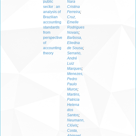
public
Nara
sector : an
Cristina
analysis of
Ferreira
;
Brazilian
Cruz,
accounting
Emelle
standards
Rodrigues
from
Novais
;
perspective
Barbosa,
of
Eliedna
accounting
de Sousa
;
theory
Serrano,
André
Luiz
Marques
;
Menezes,
Pedro
Paulo
Murce
;
Martins,
Patricia
Helena
dos
Santos
;
Neumann,
Clóvis
;
Costa,
Abimael