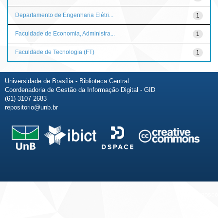
Departamento de Engenharia Elétri...
1
Faculdade de Economia, Administra...
1
Faculdade de Tecnologia (FT)
1
Universidade de Brasília - Biblioteca Central
Coordenadoria de Gestão da Informação Digital - GID
(61) 3107-2683
repositorio@unb.br
Fale conosco
Sobre