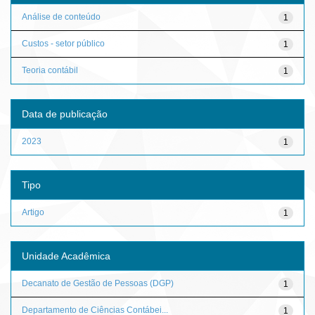
Análise de conteúdo
1
Custos - setor público
1
Teoria contábil
1
Data de publicação
2023
1
Tipo
Artigo
1
Unidade Acadêmica
Decanato de Gestão de Pessoas (DGP)
1
Departamento de Ciências Contábei...
1