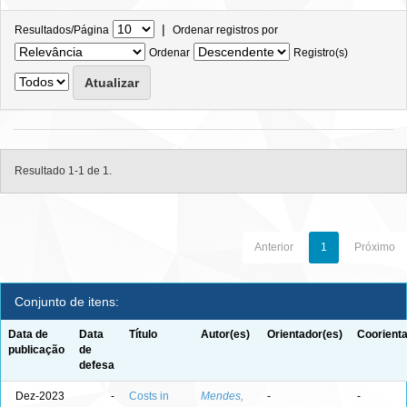
|
Resultados/Página
Ordenar registros por
Ordenar
Registro(s)
Resultado 1-1 de 1.
Anterior
1
Próximo
Conjunto de itens:
Data de
Data
Título
Autor(es)
Orientador(es)
Coorienta
publicação
de
defesa
Dez-2023
-
Costs in
Mendes,
-
-