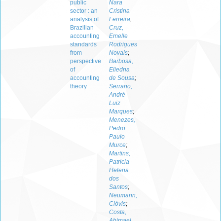
public
Nara
sector : an
Cristina
analysis of
Ferreira
;
Brazilian
Cruz,
accounting
Emelle
standards
Rodrigues
from
Novais
;
perspective
Barbosa,
of
Eliedna
accounting
de Sousa
;
theory
Serrano,
André
Luiz
Marques
;
Menezes,
Pedro
Paulo
Murce
;
Martins,
Patricia
Helena
dos
Santos
;
Neumann,
Clóvis
;
Costa,
Abimael