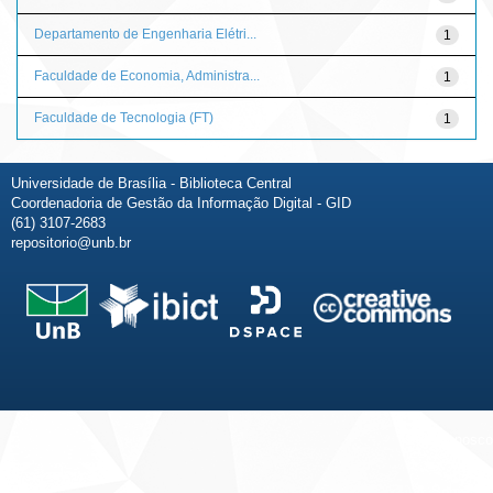
Departamento de Engenharia Elétri...
1
Faculdade de Economia, Administra...
1
Faculdade de Tecnologia (FT)
1
Universidade de Brasília - Biblioteca Central
Coordenadoria de Gestão da Informação Digital - GID
(61) 3107-2683
repositorio@unb.br
Fale conosco
Sobre