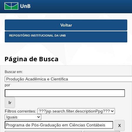
Skip
Voltar
navigation
REPOSITÓRIO INSTITUCIONAL DA UNB
Página de Busca
Buscar em:
por
Filtros correntes: