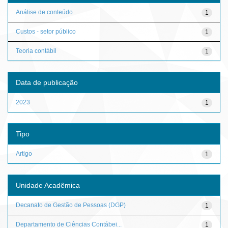
Análise de conteúdo
1
Custos - setor público
1
Teoria contábil
1
Data de publicação
2023
1
Tipo
Artigo
1
Unidade Acadêmica
Decanato de Gestão de Pessoas (DGP)
1
Departamento de Ciências Contábei...
1