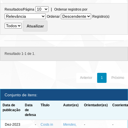
|
Resultados/Página
Ordenar registros por
Ordenar
Registro(s)
Resultado 1-1 de 1.
Anterior
1
Próximo
Conjunto de itens:
Data de
Data
Título
Autor(es)
Orientador(es)
Coorienta
publicação
de
defesa
Dez-2023
-
Costs in
Mendes,
-
-