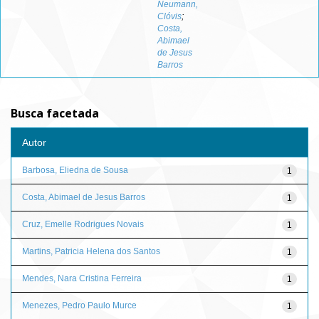
Neumann,
Clóvis
;
Costa,
Abimael
de Jesus
Barros
Busca facetada
Autor
Barbosa, Eliedna de Sousa
1
Costa, Abimael de Jesus Barros
1
Cruz, Emelle Rodrigues Novais
1
Martins, Patricia Helena dos Santos
1
Mendes, Nara Cristina Ferreira
1
Menezes, Pedro Paulo Murce
1