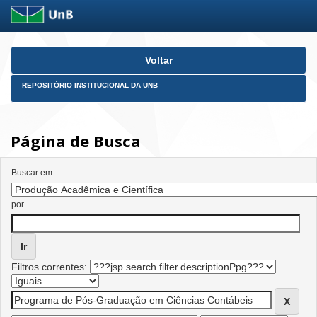
Skip
Voltar
navigation
REPOSITÓRIO INSTITUCIONAL DA UNB
Página de Busca
Buscar em:
por
Filtros correntes: