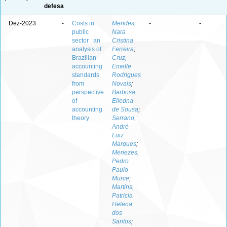
defesa
Dez-2023
-
Costs in
Mendes,
-
-
public
Nara
sector : an
Cristina
analysis of
Ferreira
;
Brazilian
Cruz,
accounting
Emelle
standards
Rodrigues
from
Novais
;
perspective
Barbosa,
of
Eliedna
accounting
de Sousa
;
theory
Serrano,
André
Luiz
Marques
;
Menezes,
Pedro
Paulo
Murce
;
Martins,
Patricia
Helena
dos
Santos
;