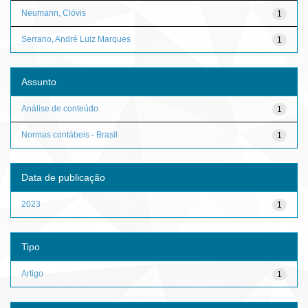
Neumann, Clóvis
1
Serrano, André Luiz Marques
1
Assunto
Análise de conteúdo
1
Normas contábeis - Brasil
1
Data de publicação
2023
1
Tipo
Artigo
1