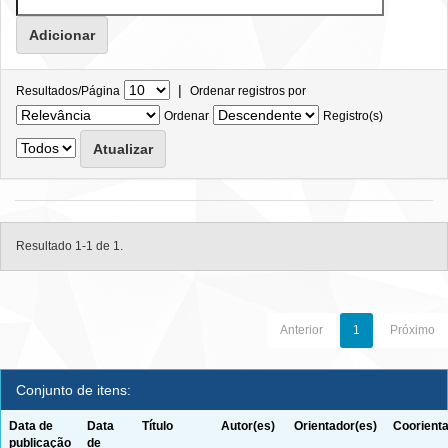
|
Resultados/Página
Ordenar registros por
Ordenar
Registro(s)
Resultado 1-1 de 1.
Anterior
1
Próximo
Conjunto de itens:
Data de
Data
Título
Autor(es)
Orientador(es)
Coorienta
publicação
de