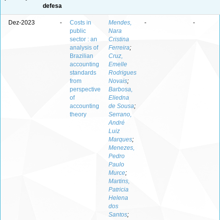
defesa
Dez-2023
-
Costs in
Mendes,
-
-
public
Nara
sector : an
Cristina
analysis of
Ferreira
;
Brazilian
Cruz,
accounting
Emelle
standards
Rodrigues
from
Novais
;
perspective
Barbosa,
of
Eliedna
accounting
de Sousa
;
theory
Serrano,
André
Luiz
Marques
;
Menezes,
Pedro
Paulo
Murce
;
Martins,
Patricia
Helena
dos
Santos
;