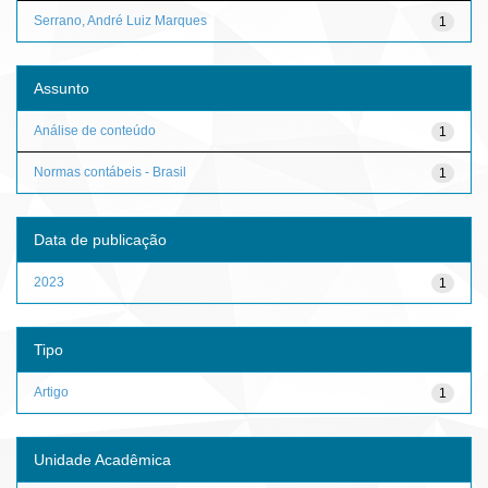
Serrano, André Luiz Marques
1
Assunto
Análise de conteúdo
1
Normas contábeis - Brasil
1
Data de publicação
2023
1
Tipo
Artigo
1
Unidade Acadêmica