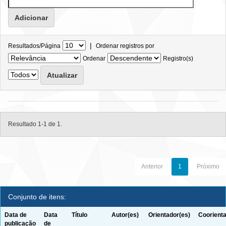
|
Resultados/Página
Ordenar registros por
Ordenar
Registro(s)
Resultado 1-1 de 1.
Anterior
1
Próximo
Conjunto de itens:
Data de
Data
Título
Autor(es)
Orientador(es)
Coorienta
publicação
de