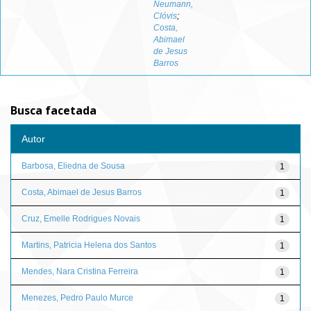
Neumann,
Clóvis
;
Costa,
Abimael
de Jesus
Barros
Busca facetada
Autor
Barbosa, Eliedna de Sousa
1
Costa, Abimael de Jesus Barros
1
Cruz, Emelle Rodrigues Novais
1
Martins, Patricia Helena dos Santos
1
Mendes, Nara Cristina Ferreira
1
Menezes, Pedro Paulo Murce
1