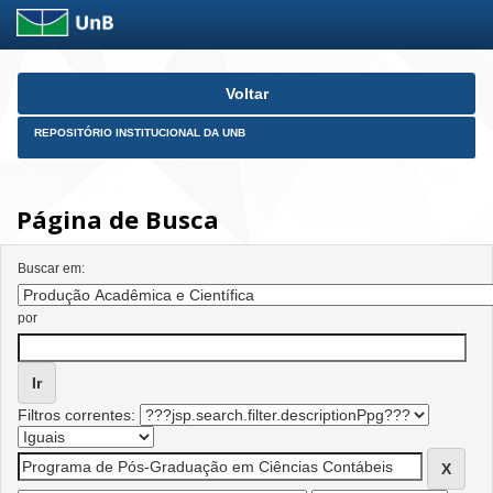
Skip
Voltar
navigation
REPOSITÓRIO INSTITUCIONAL DA UNB
Página de Busca
Buscar em:
por
Filtros correntes: