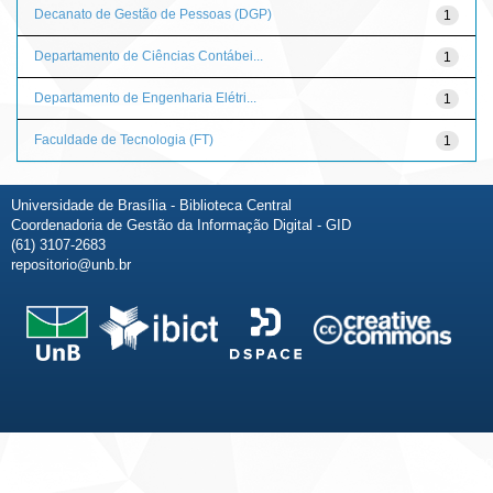
Decanato de Gestão de Pessoas (DGP)
1
Departamento de Ciências Contábei...
1
Departamento de Engenharia Elétri...
1
Faculdade de Tecnologia (FT)
1
Universidade de Brasília - Biblioteca Central
Coordenadoria de Gestão da Informação Digital - GID
(61) 3107-2683
repositorio@unb.br
Fale conosco