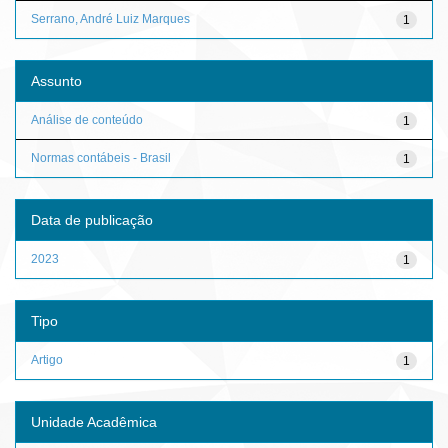
Serrano, André Luiz Marques
1
Assunto
Análise de conteúdo
1
Normas contábeis - Brasil
1
Data de publicação
2023
1
Tipo
Artigo
1
Unidade Acadêmica