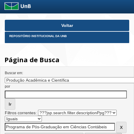
Skip
Voltar
navigation
REPOSITÓRIO INSTITUCIONAL DA UNB
Página de Busca
Buscar em:
por
Filtros correntes: