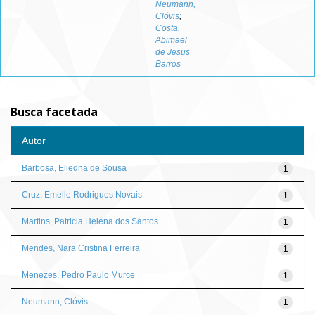
Neumann,
Clóvis
;
Costa,
Abimael
de Jesus
Barros
Busca facetada
Autor
Barbosa, Eliedna de Sousa
1
Cruz, Emelle Rodrigues Novais
1
Martins, Patricia Helena dos Santos
1
Mendes, Nara Cristina Ferreira
1
Menezes, Pedro Paulo Murce
1
Neumann, Clóvis
1