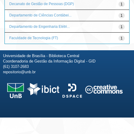
Decanato de Gestão de Pessoas (DGP)
1
Departamento de Ciências Contábei...
1
Departamento de Engenharia Elétri...
1
Faculdade de Tecnologia (FT)
1
Universidade de Brasília - Biblioteca Central
Coordenadoria de Gestão da Informação Digital - GID
(61) 3107-2683
repositorio@unb.br
Fale conosco