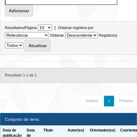
|
Resultados/Página
Ordenar registros por
Ordenar
Registro(s)
Resultado 1-1 de 1.
Anterior
1
Próximo
Conjunto de itens:
Data de
Data
Título
Autor(es)
Orientador(es)
Coorienta
publicação
de