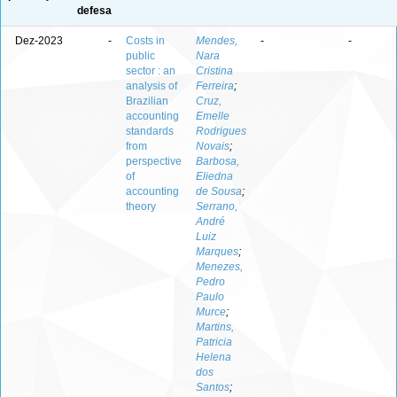
defesa
Dez-2023
-
Costs in
Mendes,
-
-
public
Nara
sector : an
Cristina
analysis of
Ferreira
;
Brazilian
Cruz,
accounting
Emelle
standards
Rodrigues
from
Novais
;
perspective
Barbosa,
of
Eliedna
accounting
de Sousa
;
theory
Serrano,
André
Luiz
Marques
;
Menezes,
Pedro
Paulo
Murce
;
Martins,
Patricia
Helena
dos
Santos
;