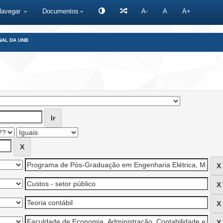
Navegar
Documentos
A-
A
A+
NAL DA UNB