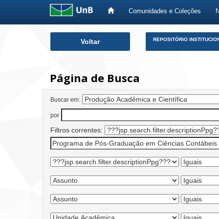
Comunidades e Coleções
Skip
REPOSITÓRIO INSTITUCIO
Voltar
navigation
Página de Busca
Buscar em:
por
Filtros correntes: