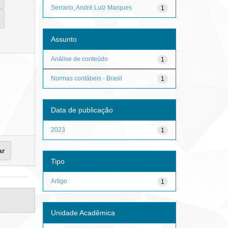
Serrano, André Luiz Marques
1
Assunto
Análise de conteúdo
1
Normas contábeis - Brasil
1
Data de publicação
2023
1
Tipo
Artigo
1
Unidade Acadêmica