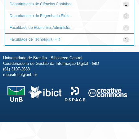
Departamento de Ciências Contábei...
1
Departamento de Engenharia Elétri...
1
Faculdade de Economia, Administra...
1
Faculdade de Tecnologia (FT)
1
Universidade de Brasília - Biblioteca Central
Coordenadoria de Gestão da Informação Digital - GID
(61) 3107-2683
repositorio@unb.br
Fale conosco