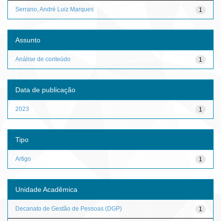
Serrano, André Luiz Marques
1
Assunto
Análise de conteúdo
1
Data de publicação
2023
1
Tipo
Artigo
1
Unidade Acadêmica
Decanato de Gestão de Pessoas (DGP)
1