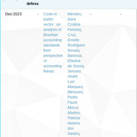
defesa
Dez-2023
-
Costs in
Mendes,
-
-
public
Nara
sector : an
Cristina
analysis of
Ferreira
;
Brazilian
Cruz,
accounting
Emelle
standards
Rodrigues
from
Novais
;
perspective
Barbosa,
of
Eliedna
accounting
de Sousa
;
theory
Serrano,
André
Luiz
Marques
;
Menezes,
Pedro
Paulo
Murce
;
Martins,
Patricia
Helena
dos
Santos
;