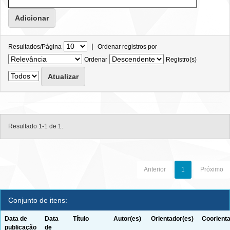
|
Resultados/Página
Ordenar registros por
Ordenar
Registro(s)
Resultado 1-1 de 1.
Anterior
1
Próximo
Conjunto de itens:
Data de
Data
Título
Autor(es)
Orientador(es)
Coorienta
publicação
de