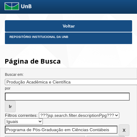
Skip
Voltar
navigation
REPOSITÓRIO INSTITUCIONAL DA UNB
Página de Busca
Buscar em:
por
Filtros correntes: