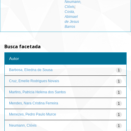
Neumann,
Clóvis
;
Costa,
Abimael
de Jesus
Barros
Busca facetada
Autor
Barbosa, Eliedna de Sousa
1
Cruz, Emelle Rodrigues Novais
1
Martins, Patricia Helena dos Santos
1
Mendes, Nara Cristina Ferreira
1
Menezes, Pedro Paulo Murce
1
Neumann, Clóvis
1