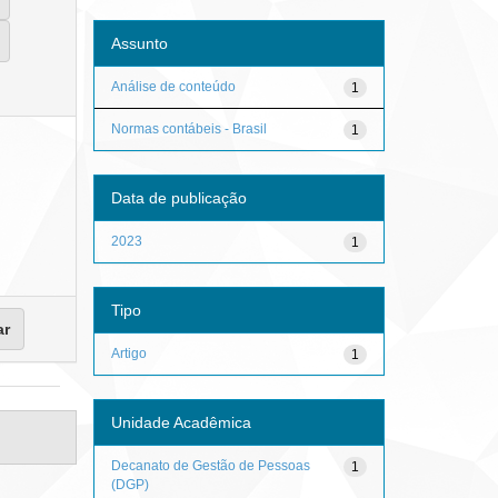
Assunto
Análise de conteúdo
1
Normas contábeis - Brasil
1
Data de publicação
2023
1
Tipo
Artigo
1
Unidade Acadêmica
Decanato de Gestão de Pessoas
1
(DGP)