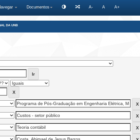
Navegar
Documentos
A-
A
A+
NAL DA UNB