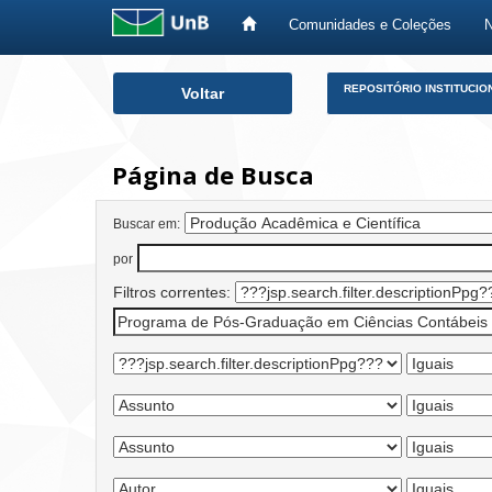
Comunidades e Coleções
Skip
REPOSITÓRIO INSTITUCIO
Voltar
navigation
Página de Busca
Buscar em:
por
Filtros correntes: