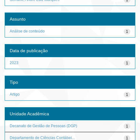
Assunto
Análise de conteúdo
1
Data de publicação
2023
1
Tipo
Artigo
1
Unidade Acadêmica
Decanato de Gestão de Pessoas (DGP)
1
Departamento de Ciências Contábei...
1