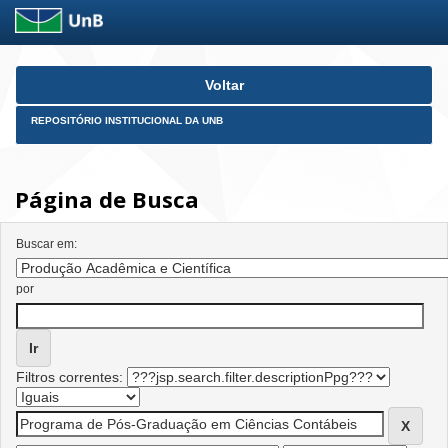
Skip
Voltar
navigation
REPOSITÓRIO INSTITUCIONAL DA UNB
Página de Busca
Buscar em:
por
Filtros correntes: