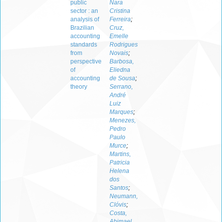
public
Nara
sector : an
Cristina
analysis of
Ferreira
;
Brazilian
Cruz,
accounting
Emelle
standards
Rodrigues
from
Novais
;
perspective
Barbosa,
of
Eliedna
accounting
de Sousa
;
theory
Serrano,
André
Luiz
Marques
;
Menezes,
Pedro
Paulo
Murce
;
Martins,
Patricia
Helena
dos
Santos
;
Neumann,
Clóvis
;
Costa,
Abimael