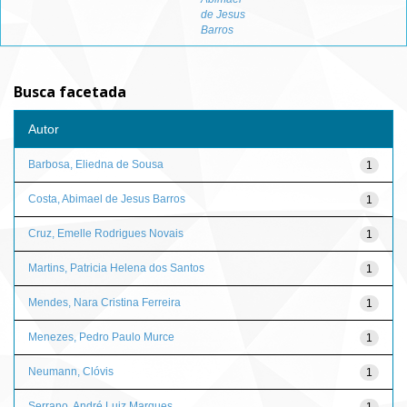
de Jesus
Barros
Busca facetada
Autor
Barbosa, Eliedna de Sousa
1
Costa, Abimael de Jesus Barros
1
Cruz, Emelle Rodrigues Novais
1
Martins, Patricia Helena dos Santos
1
Mendes, Nara Cristina Ferreira
1
Menezes, Pedro Paulo Murce
1
Neumann, Clóvis
1
Serrano, André Luiz Marques
1