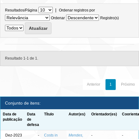
|
Resultados/Página
Ordenar registros por
Ordenar
Registro(s)
Resultado 1-1 de 1.
Anterior
1
Próximo
Conjunto de itens:
Data de
Data
Título
Autor(es)
Orientador(es)
Coorienta
publicação
de
defesa
Dez-2023
-
Costs in
Mendes,
-
-