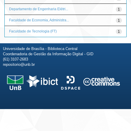
Departamento de Engenharia Elétri...
1
Faculdade de Economia, Administra...
1
Faculdade de Tecnologia (FT)
1
Universidade de Brasília - Biblioteca Central
Coordenadoria de Gestão da Informação Digital - GID
(61) 3107-2683
repositorio@unb.br
Fale conosco
Sobre