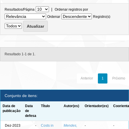
|
Resultados/Página
Ordenar registros por
Ordenar
Registro(s)
Resultado 1-1 de 1.
Anterior
1
Próximo
Conjunto de itens:
Data de
Data
Título
Autor(es)
Orientador(es)
Coorienta
publicação
de
defesa
Dez-2023
-
Costs in
Mendes,
-
-