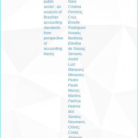
public
Nara
sector : an
Cristina
analysis of
Ferreira
;
Brazilian
Cruz,
accounting
Emelle
standards
Rodrigues
from
Novais
;
perspective
Barbosa,
of
Eliedna
accounting
de Sousa
;
theory
Serrano,
André
Luiz
Marques
;
Menezes,
Pedro
Paulo
Murce
;
Martins,
Patricia
Helena
dos
Santos
;
Neumann,
Clóvis
;
Costa,
Abimael