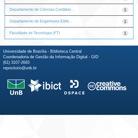
Departamento de Ciências Contábei...
1
Departamento de Engenharia Elétri...
1
Faculdade de Tecnologia (FT)
1
Universidade de Brasília - Biblioteca Central
Coordenadoria de Gestão da Informação Digital - GID
(61) 3107-2683
repositorio@unb.br
Fale conosco
Sobre