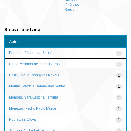
de Jesus
Barros
Busca facetada
Autor
Barbosa, Eliedna de Sousa
1
Costa, Abimael de Jesus Barros
1
Cruz, Emelle Rodrigues Novais
1
Martins, Patricia Helena dos Santos
1
Mendes, Nara Cristina Ferreira
1
Menezes, Pedro Paulo Murce
1
Neumann, Clóvis
1
Serrano, André Luiz Marques
1