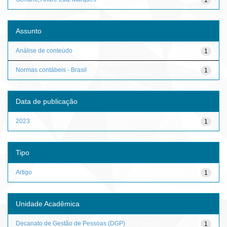
Assunto
Análise de conteúdo
1
Normas contábeis - Brasil
1
Data de publicação
2023
1
Tipo
Artigo
1
Unidade Acadêmica
Decanato de Gestão de Pessoas (DGP)
1