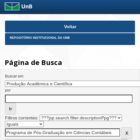
Skip
Voltar
navigation
REPOSITÓRIO INSTITUCIONAL DA UNB
Página de Busca
Buscar em:
por
Filtros correntes: