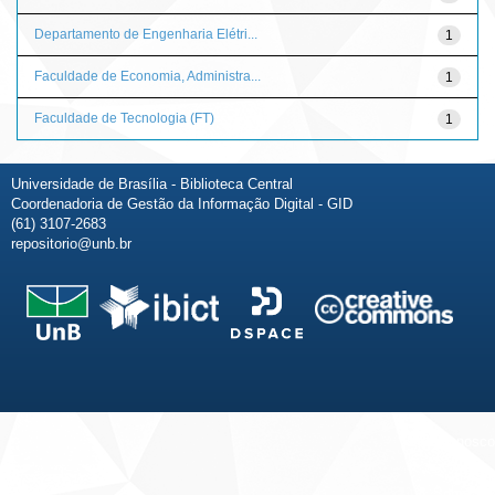
Departamento de Engenharia Elétri...
1
Faculdade de Economia, Administra...
1
Faculdade de Tecnologia (FT)
1
Universidade de Brasília - Biblioteca Central
Coordenadoria de Gestão da Informação Digital - GID
(61) 3107-2683
repositorio@unb.br
Fale conosco
Sobre