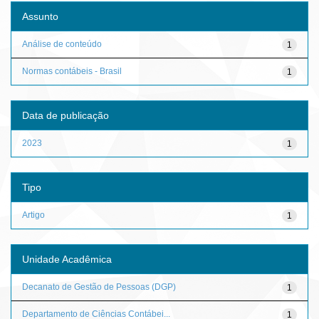
Assunto
Análise de conteúdo
1
Normas contábeis - Brasil
1
Data de publicação
2023
1
Tipo
Artigo
1
Unidade Acadêmica
Decanato de Gestão de Pessoas (DGP)
1
Departamento de Ciências Contábei...
1