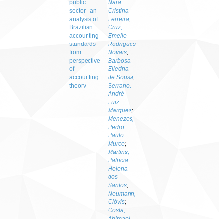
public
Nara
sector : an
Cristina
analysis of
Ferreira
;
Brazilian
Cruz,
accounting
Emelle
standards
Rodrigues
from
Novais
;
perspective
Barbosa,
of
Eliedna
accounting
de Sousa
;
theory
Serrano,
André
Luiz
Marques
;
Menezes,
Pedro
Paulo
Murce
;
Martins,
Patricia
Helena
dos
Santos
;
Neumann,
Clóvis
;
Costa,
Abimael