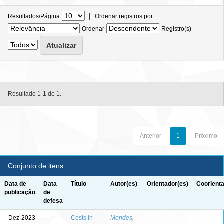
|
Resultados/Página
Ordenar registros por
Ordenar
Registro(s)
Resultado 1-1 de 1.
Anterior
1
Próximo
Conjunto de itens:
Data de
Data
Título
Autor(es)
Orientador(es)
Coorienta
publicação
de
defesa
Dez-2023
-
Costs in
Mendes,
-
-