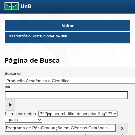
Skip
Voltar
navigation
REPOSITÓRIO INSTITUCIONAL DA UNB
Página de Busca
Buscar em:
por
Filtros correntes: