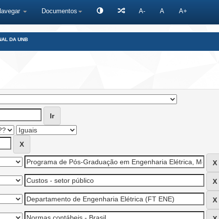
Navegar
Documentos
A-
A
A+
NAL DA UNB