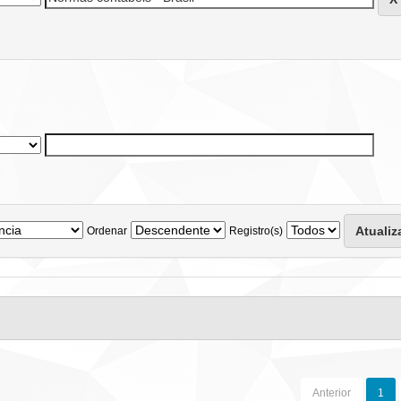
Ordenar
Registro(s)
Anterior
1