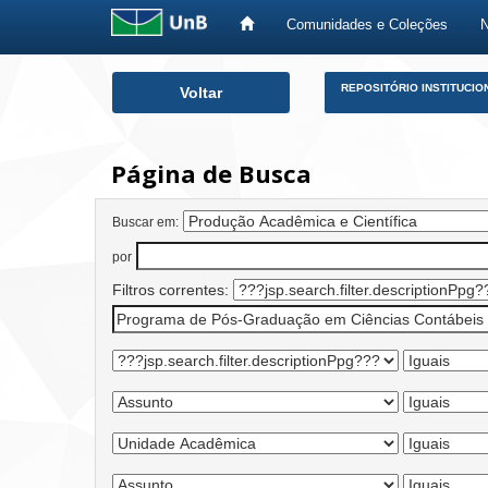
Comunidades e Coleções
Skip
REPOSITÓRIO INSTITUCIO
Voltar
navigation
Página de Busca
Buscar em:
por
Filtros correntes: