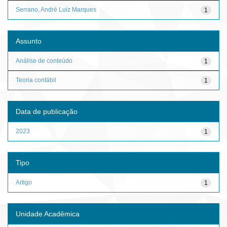
Serrano, André Luiz Marques
1
Assunto
Análise de conteúdo
1
Teoria contábil
1
Data de publicação
2023
1
Tipo
Artigo
1
Unidade Acadêmica