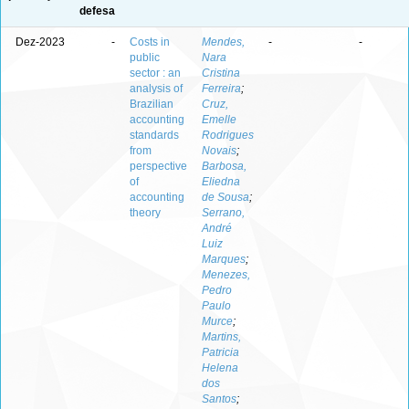
defesa
Dez-2023
-
Costs in
Mendes,
-
-
public
Nara
sector : an
Cristina
analysis of
Ferreira
;
Brazilian
Cruz,
accounting
Emelle
standards
Rodrigues
from
Novais
;
perspective
Barbosa,
of
Eliedna
accounting
de Sousa
;
theory
Serrano,
André
Luiz
Marques
;
Menezes,
Pedro
Paulo
Murce
;
Martins,
Patricia
Helena
dos
Santos
;