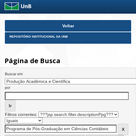
Skip
Voltar
navigation
REPOSITÓRIO INSTITUCIONAL DA UNB
Página de Busca
Buscar em:
por
Filtros correntes: