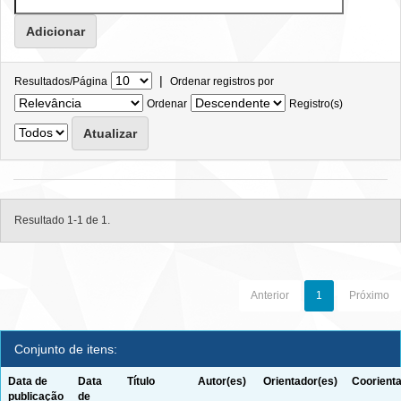
|
Resultados/Página
Ordenar registros por
Ordenar
Registro(s)
Resultado 1-1 de 1.
Anterior
1
Próximo
Conjunto de itens:
Data de
Data
Título
Autor(es)
Orientador(es)
Coorienta
publicação
de