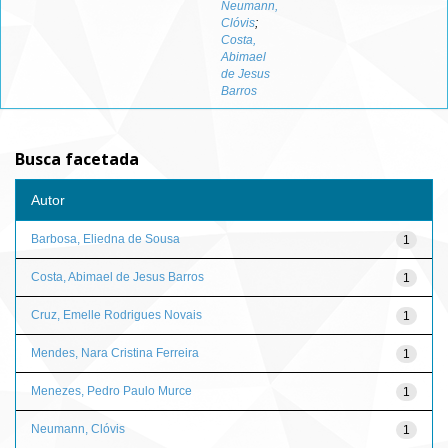
Neumann,
Clóvis
;
Costa,
Abimael
de Jesus
Barros
Busca facetada
Autor
Barbosa, Eliedna de Sousa
1
Costa, Abimael de Jesus Barros
1
Cruz, Emelle Rodrigues Novais
1
Mendes, Nara Cristina Ferreira
1
Menezes, Pedro Paulo Murce
1
Neumann, Clóvis
1