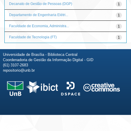
Decanato de Gestão de Pessoas (DGP)
1
Departamento de Engenharia Elétri...
1
Faculdade de Economia, Administra...
1
Faculdade de Tecnologia (FT)
1
Universidade de Brasília - Biblioteca Central
Coordenadoria de Gestão da Informação Digital - GID
(61) 3107-2683
repositorio@unb.br
Fale conosco