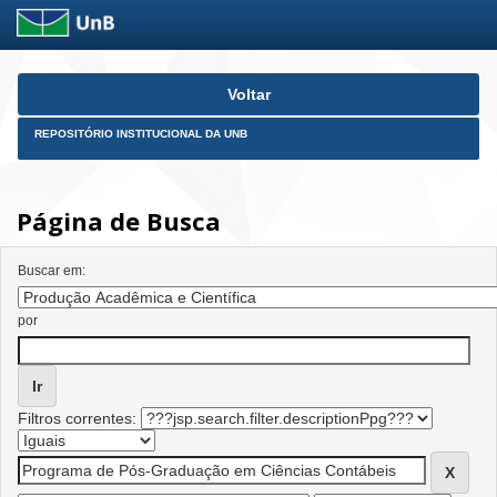
Skip
Voltar
navigation
REPOSITÓRIO INSTITUCIONAL DA UNB
Página de Busca
Buscar em:
por
Filtros correntes: