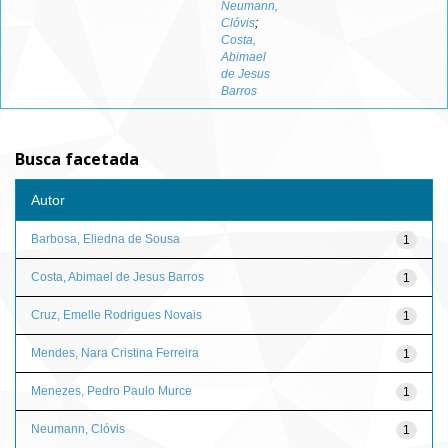
Neumann,
Clóvis
;
Costa,
Abimael
de Jesus
Barros
Busca facetada
Autor
Barbosa, Eliedna de Sousa
1
Costa, Abimael de Jesus Barros
1
Cruz, Emelle Rodrigues Novais
1
Mendes, Nara Cristina Ferreira
1
Menezes, Pedro Paulo Murce
1
Neumann, Clóvis
1