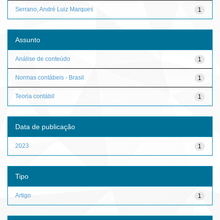
Serrano, André Luiz Marques
1
Assunto
Análise de conteúdo
1
Normas contábeis - Brasil
1
Teoria contábil
1
Data de publicação
2023
1
Tipo
Artigo
1