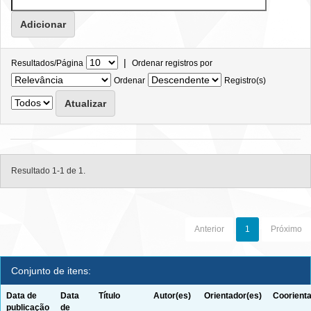
|
Resultados/Página
Ordenar registros por
Ordenar
Registro(s)
Resultado 1-1 de 1.
Anterior
1
Próximo
Conjunto de itens:
Data de
Data
Título
Autor(es)
Orientador(es)
Coorienta
publicação
de