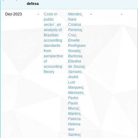
defesa
Dez-2023
-
Costs in
Mendes,
-
-
public
Nara
sector : an
Cristina
analysis of
Ferreira
;
Brazilian
Cruz,
accounting
Emelle
standards
Rodrigues
from
Novais
;
perspective
Barbosa,
of
Eliedna
accounting
de Sousa
;
theory
Serrano,
André
Luiz
Marques
;
Menezes,
Pedro
Paulo
Murce
;
Martins,
Patricia
Helena
dos
Santos
;