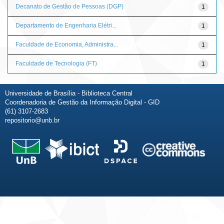
Decanato de Gestão de Pessoas (DGP)
1
Departamento de Engenharia Elétri...
1
Faculdade de Economia, Administra...
1
Faculdade de Tecnologia (FT)
1
Universidade de Brasília - Biblioteca Central
Coordenadoria de Gestão da Informação Digital - GID
(61) 3107-2683
repositorio@unb.br
Fale conosco