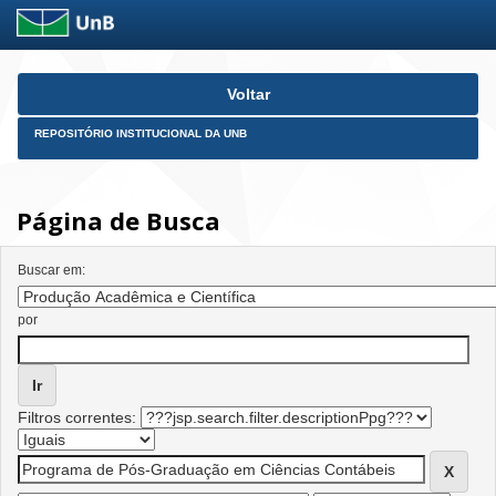
Skip
Voltar
navigation
REPOSITÓRIO INSTITUCIONAL DA UNB
Página de Busca
Buscar em:
por
Filtros correntes: