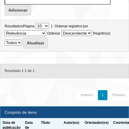
|
Resultados/Página
Ordenar registros por
Ordenar
Registro(s)
Resultado 1-1 de 1.
Anterior
1
Próximo
Conjunto de itens:
Data de
Data
Título
Autor(es)
Orientador(es)
Coorienta
publicação
de