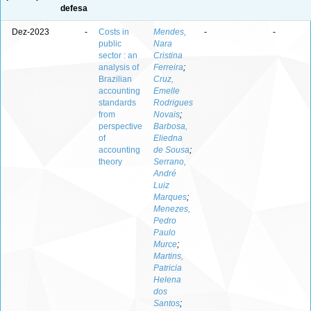
defesa
Dez-2023
-
Costs in
Mendes,
-
-
public
Nara
sector : an
Cristina
analysis of
Ferreira
;
Brazilian
Cruz,
accounting
Emelle
standards
Rodrigues
from
Novais
;
perspective
Barbosa,
of
Eliedna
accounting
de Sousa
;
theory
Serrano,
André
Luiz
Marques
;
Menezes,
Pedro
Paulo
Murce
;
Martins,
Patricia
Helena
dos
Santos
;