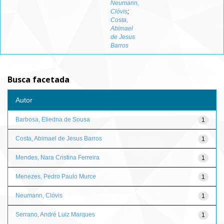
Neumann,
Clóvis
;
Costa,
Abimael
de Jesus
Barros
Busca facetada
Autor
Barbosa, Eliedna de Sousa
1
Costa, Abimael de Jesus Barros
1
Mendes, Nara Cristina Ferreira
1
Menezes, Pedro Paulo Murce
1
Neumann, Clóvis
1
Serrano, André Luiz Marques
1