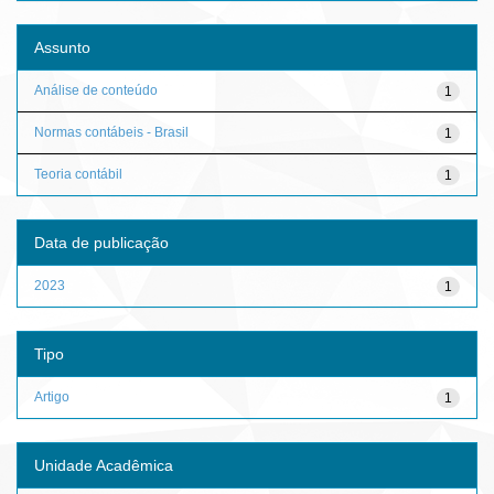
Assunto
Análise de conteúdo
1
Normas contábeis - Brasil
1
Teoria contábil
1
Data de publicação
2023
1
Tipo
Artigo
1
Unidade Acadêmica