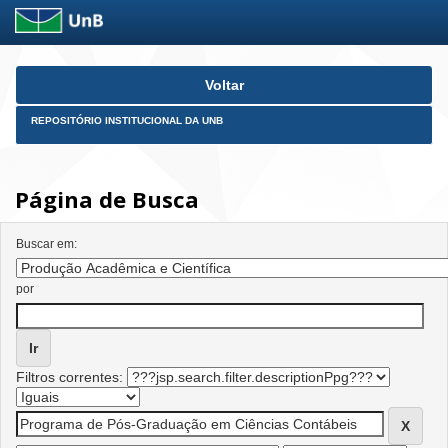
Skip
Voltar
navigation
REPOSITÓRIO INSTITUCIONAL DA UNB
Página de Busca
Buscar em:
por
Filtros correntes: