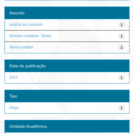
Assunto
Análise de conteúdo
1
Normas contábeis - Brasil
1
Teoria contábil
1
Data de publicação
2023
1
Tipo
Artigo
1
Unidade Acadêmica