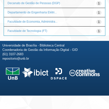
Decanato de Gestão de Pessoas (DGP)
1
Departamento de Engenharia Elétri...
1
Faculdade de Economia, Administra...
1
Faculdade de Tecnologia (FT)
1
Universidade de Brasília - Biblioteca Central
Coordenadoria de Gestão da Informação Digital - GID
(61) 3107-2683
repositorio@unb.br
Fale conosco