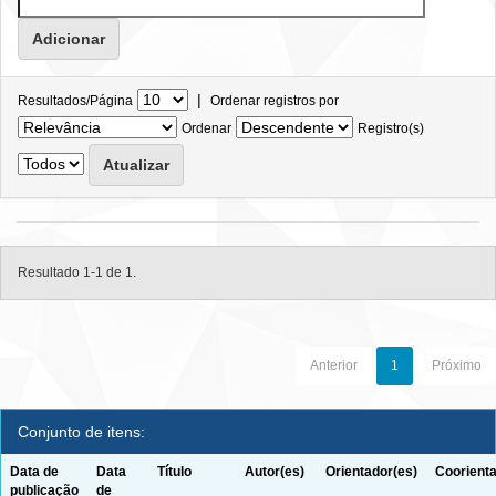
|
Resultados/Página
Ordenar registros por
Ordenar
Registro(s)
Resultado 1-1 de 1.
Anterior
1
Próximo
Conjunto de itens:
Data de
Data
Título
Autor(es)
Orientador(es)
Coorienta
publicação
de