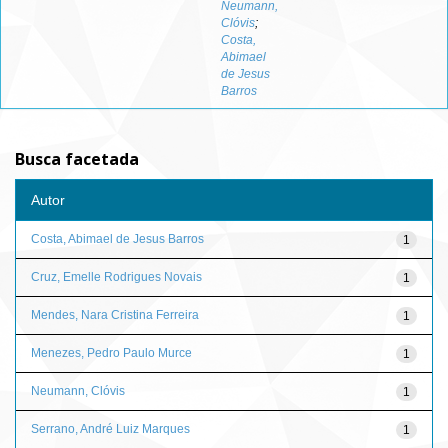
Neumann,
Clóvis
;
Costa,
Abimael
de Jesus
Barros
Busca facetada
Autor
Costa, Abimael de Jesus Barros
1
Cruz, Emelle Rodrigues Novais
1
Mendes, Nara Cristina Ferreira
1
Menezes, Pedro Paulo Murce
1
Neumann, Clóvis
1
Serrano, André Luiz Marques
1