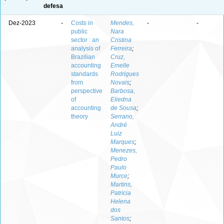
defesa
Dez-2023
-
Costs in
Mendes,
-
-
public
Nara
sector : an
Cristina
analysis of
Ferreira
;
Brazilian
Cruz,
accounting
Emelle
standards
Rodrigues
from
Novais
;
perspective
Barbosa,
of
Eliedna
accounting
de Sousa
;
theory
Serrano,
André
Luiz
Marques
;
Menezes,
Pedro
Paulo
Murce
;
Martins,
Patricia
Helena
dos
Santos
;