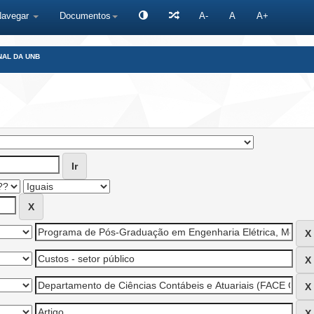
Navegar
Documentos
A-
A
A+
NAL DA UNB