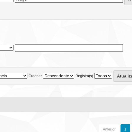
Ordenar
Registro(s)
Anterior
1