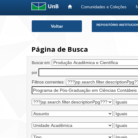
Comunidades e Coleções
Skip
REPOSITÓRIO INSTITUCIO
Voltar
navigation
Página de Busca
Buscar em:
por
Filtros correntes: