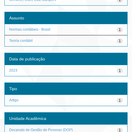
Assunto
Normas contábeis - Brasil
1
Teoria contábil
1
Data de publicação
2023
1
Tipo
Artigo
1
Unidade Acadêmica
Decanato de Gestão de Pessoas (DGP)
1