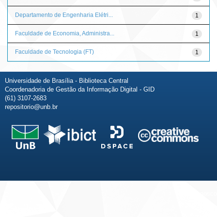
Departamento de Engenharia Elétri...
1
Faculdade de Economia, Administra...
1
Faculdade de Tecnologia (FT)
1
Universidade de Brasília - Biblioteca Central
Coordenadoria de Gestão da Informação Digital - GID
(61) 3107-2683
repositorio@unb.br
Fale conosco
Sobre