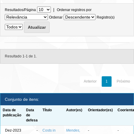
|
Resultados/Página
Ordenar registros por
Ordenar
Registro(s)
Resultado 1-1 de 1.
Anterior
1
Próximo
Conjunto de itens:
Data de
Data
Título
Autor(es)
Orientador(es)
Coorienta
publicação
de
defesa
Dez-2023
-
Costs in
Mendes,
-
-