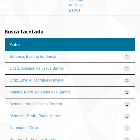
de Jesus
Barros
Busca facetada
Autor
Barbosa, Eliedna de Sousa
1
Costa, Abimael de Jesus Barros
1
Cruz, Emelle Rodrigues Novais
1
Martins, Patricia Helena dos Santos
1
Mendes, Nara Cristina Ferreira
1
Menezes, Pedro Paulo Murce
1
Neumann, Clóvis
1
Serrano, André Luiz Marques
1