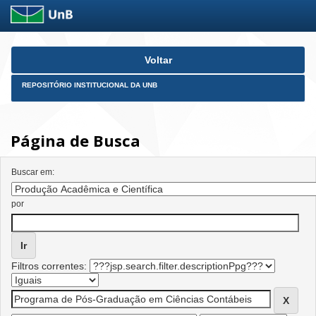
Skip
Voltar
navigation
REPOSITÓRIO INSTITUCIONAL DA UNB
Página de Busca
Buscar em:
por
Filtros correntes: