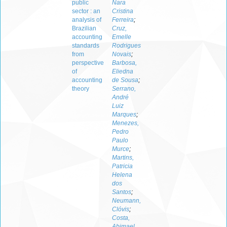
public
Nara
sector : an
Cristina
analysis of
Ferreira
;
Brazilian
Cruz,
accounting
Emelle
standards
Rodrigues
from
Novais
;
perspective
Barbosa,
of
Eliedna
accounting
de Sousa
;
theory
Serrano,
André
Luiz
Marques
;
Menezes,
Pedro
Paulo
Murce
;
Martins,
Patricia
Helena
dos
Santos
;
Neumann,
Clóvis
;
Costa,
Abimael