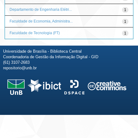
Departamento de Engenharia Elétri...
1
Faculdade de Economia, Administra...
1
Faculdade de Tecnologia (FT)
1
Universidade de Brasília - Biblioteca Central
Coordenadoria de Gestão da Informação Digital - GID
(61) 3107-2683
repositorio@unb.br
Fale conosco
Sobre