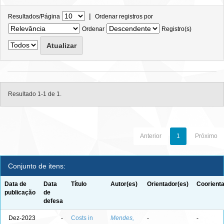
|
Resultados/Página
Ordenar registros por
Ordenar
Registro(s)
Resultado 1-1 de 1.
Anterior
1
Próximo
Conjunto de itens:
Data de
Data
Título
Autor(es)
Orientador(es)
Coorienta
publicação
de
defesa
Dez-2023
-
Costs in
Mendes,
-
-