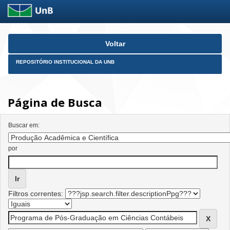
Skip
Voltar
navigation
REPOSITÓRIO INSTITUCIONAL DA UNB
Página de Busca
Buscar em:
por
Filtros correntes: