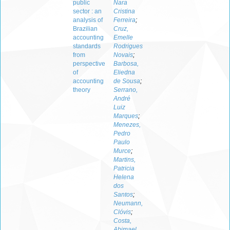
public
Nara
sector : an
Cristina
analysis of
Ferreira
;
Brazilian
Cruz,
accounting
Emelle
standards
Rodrigues
from
Novais
;
perspective
Barbosa,
of
Eliedna
accounting
de Sousa
;
theory
Serrano,
André
Luiz
Marques
;
Menezes,
Pedro
Paulo
Murce
;
Martins,
Patricia
Helena
dos
Santos
;
Neumann,
Clóvis
;
Costa,
Abimael