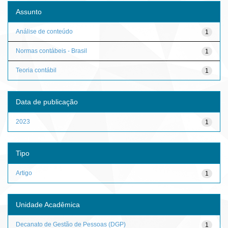
Assunto
Análise de conteúdo
1
Normas contábeis - Brasil
1
Teoria contábil
1
Data de publicação
2023
1
Tipo
Artigo
1
Unidade Acadêmica
Decanato de Gestão de Pessoas (DGP)
1