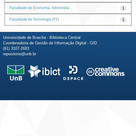
Faculdade de Economia, Administra...
1
Faculdade de Tecnologia (FT)
1
Universidade de Brasília - Biblioteca Central
Coordenadoria de Gestão da Informação Digital - GID
(61) 3107-2683
repositorio@unb.br
Fale conosco
Sobre