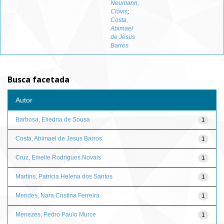
Neumann,
Clóvis
;
Costa,
Abimael
de Jesus
Barros
Busca facetada
Autor
Barbosa, Eliedna de Sousa
1
Costa, Abimael de Jesus Barros
1
Cruz, Emelle Rodrigues Novais
1
Martins, Patricia Helena dos Santos
1
Mendes, Nara Cristina Ferreira
1
Menezes, Pedro Paulo Murce
1