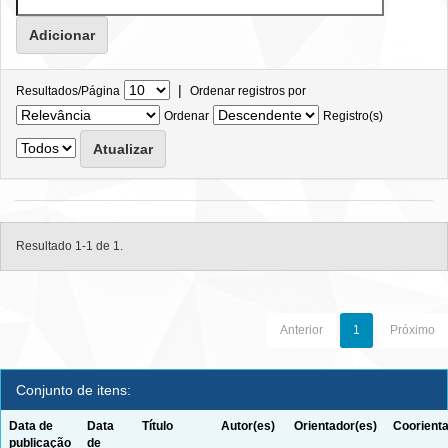
|
Resultados/Página
Ordenar registros por
Ordenar
Registro(s)
Resultado 1-1 de 1.
Anterior
1
Próximo
Conjunto de itens:
Data de
Data
Título
Autor(es)
Orientador(es)
Coorienta
publicação
de