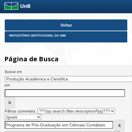
Skip
Voltar
navigation
REPOSITÓRIO INSTITUCIONAL DA UNB
Página de Busca
Buscar em:
por
Filtros correntes: