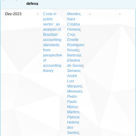
defesa
Dez-2023
-
Costs in
Mendes,
-
-
public
Nara
sector : an
Cristina
analysis of
Ferreira
;
Brazilian
Cruz,
accounting
Emelle
standards
Rodrigues
from
Novais
;
perspective
Barbosa,
of
Eliedna
accounting
de Sousa
;
theory
Serrano,
André
Luiz
Marques
;
Menezes,
Pedro
Paulo
Murce
;
Martins,
Patricia
Helena
dos
Santos
;