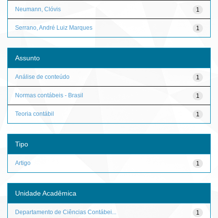
Neumann, Clóvis
1
Serrano, André Luiz Marques
1
Assunto
Análise de conteúdo
1
Normas contábeis - Brasil
1
Teoria contábil
1
Tipo
Artigo
1
Unidade Acadêmica
Departamento de Ciências Contábei...
1