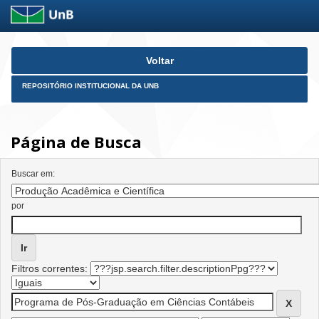
Skip
Voltar
navigation
REPOSITÓRIO INSTITUCIONAL DA UNB
Página de Busca
Buscar em:
por
Filtros correntes: