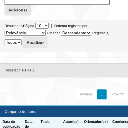
|
Resultados/Página
Ordenar registros por
Ordenar
Registro(s)
Resultado 1-1 de 1.
Anterior
1
Próximo
Conjunto de itens:
Data de
Data
Título
Autor(es)
Orientador(es)
Coorienta
publicação
de