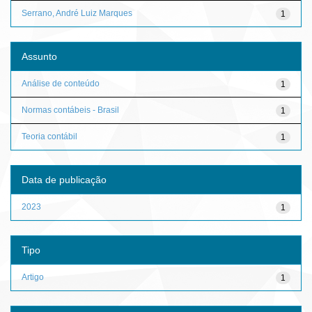
Serrano, André Luiz Marques
1
Assunto
Análise de conteúdo
1
Normas contábeis - Brasil
1
Teoria contábil
1
Data de publicação
2023
1
Tipo
Artigo
1