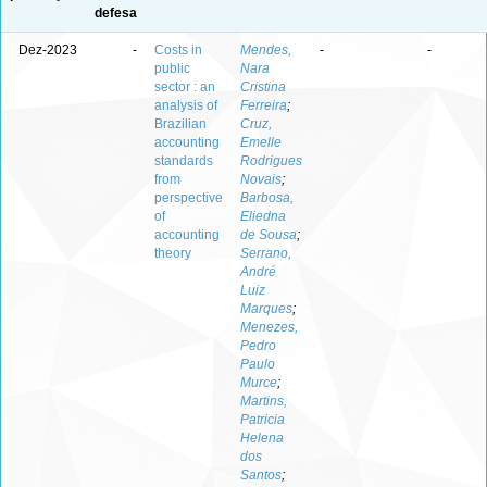
defesa
Dez-2023
-
Costs in
Mendes,
-
-
public
Nara
sector : an
Cristina
analysis of
Ferreira
;
Brazilian
Cruz,
accounting
Emelle
standards
Rodrigues
from
Novais
;
perspective
Barbosa,
of
Eliedna
accounting
de Sousa
;
theory
Serrano,
André
Luiz
Marques
;
Menezes,
Pedro
Paulo
Murce
;
Martins,
Patricia
Helena
dos
Santos
;