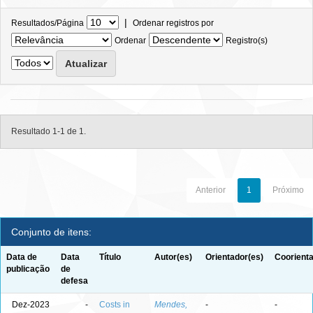
|
Resultados/Página
Ordenar registros por
Ordenar
Registro(s)
Resultado 1-1 de 1.
Anterior
1
Próximo
Conjunto de itens:
Data de
Data
Título
Autor(es)
Orientador(es)
Coorienta
publicação
de
defesa
Dez-2023
-
Costs in
Mendes,
-
-