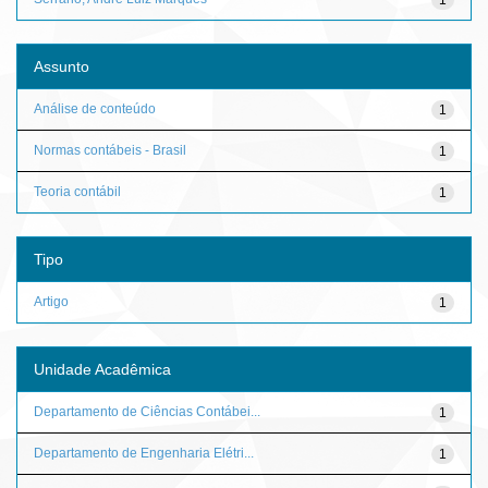
Assunto
Análise de conteúdo
1
Normas contábeis - Brasil
1
Teoria contábil
1
Tipo
Artigo
1
Unidade Acadêmica
Departamento de Ciências Contábei...
1
Departamento de Engenharia Elétri...
1