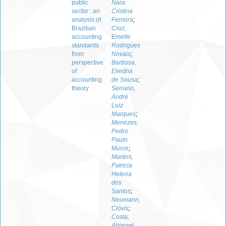
public
Nara
sector : an
Cristina
analysis of
Ferreira
;
Brazilian
Cruz,
accounting
Emelle
standards
Rodrigues
from
Novais
;
perspective
Barbosa,
of
Eliedna
accounting
de Sousa
;
theory
Serrano,
André
Luiz
Marques
;
Menezes,
Pedro
Paulo
Murce
;
Martins,
Patricia
Helena
dos
Santos
;
Neumann,
Clóvis
;
Costa,
Abimael