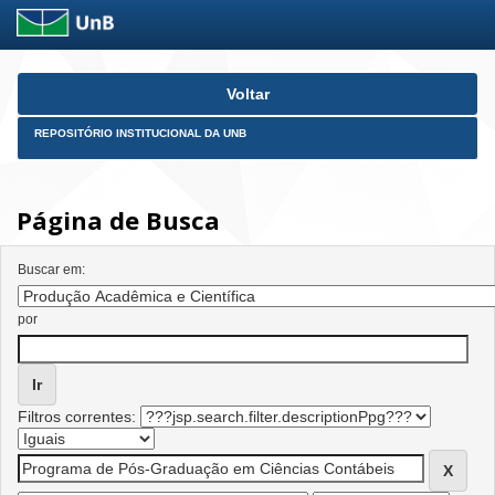
Skip
Voltar
navigation
REPOSITÓRIO INSTITUCIONAL DA UNB
Página de Busca
Buscar em:
por
Filtros correntes: