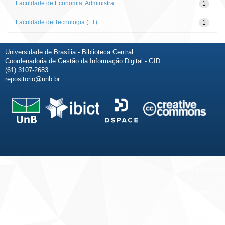
Faculdade de Economia, Administra...
1
Faculdade de Tecnologia (FT)
1
Universidade de Brasília - Biblioteca Central
Coordenadoria de Gestão da Informação Digital - GID
(61) 3107-2683
repositorio@unb.br
Fale conosco
Sobre