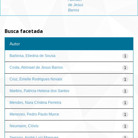
de Jesus
Barros
Busca facetada
Autor
Barbosa, Eliedna de Sousa
1
Costa, Abimael de Jesus Barros
1
Cruz, Emelle Rodrigues Novais
1
Martins, Patricia Helena dos Santos
1
Mendes, Nara Cristina Ferreira
1
Menezes, Pedro Paulo Murce
1
Neumann, Clóvis
1
Serrano, André Luiz Marques
1