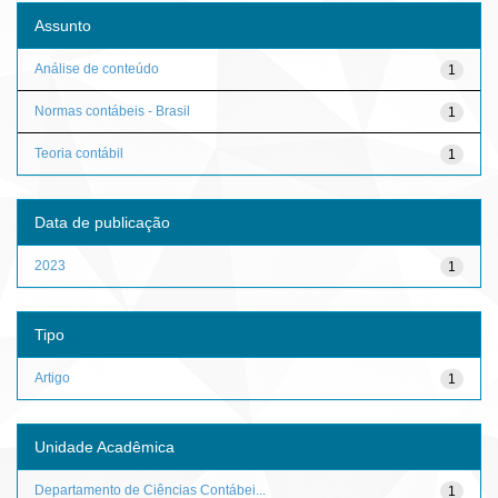
Assunto
Análise de conteúdo
1
Normas contábeis - Brasil
1
Teoria contábil
1
Data de publicação
2023
1
Tipo
Artigo
1
Unidade Acadêmica
Departamento de Ciências Contábei...
1