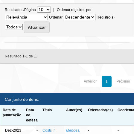
|
Resultados/Página
Ordenar registros por
Ordenar
Registro(s)
Resultado 1-1 de 1.
Anterior
1
Próximo
Conjunto de itens:
Data de
Data
Título
Autor(es)
Orientador(es)
Coorienta
publicação
de
defesa
Dez-2023
-
Costs in
Mendes,
-
-