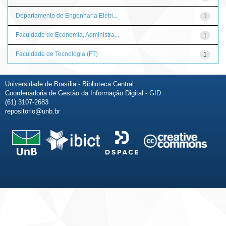
Departamento de Engenharia Elétri...
1
Faculdade de Economia, Administra...
1
Faculdade de Tecnologia (FT)
1
Universidade de Brasília - Biblioteca Central
Coordenadoria de Gestão da Informação Digital - GID
(61) 3107-2683
repositorio@unb.br
Fale conosco
Sobre