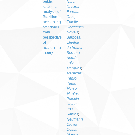
public
Nara
sector : an
Cristina
analysis of
Ferreira
;
Brazilian
Cruz,
accounting
Emelle
standards
Rodrigues
from
Novais
;
perspective
Barbosa,
of
Eliedna
accounting
de Sousa
;
theory
Serrano,
André
Luiz
Marques
;
Menezes,
Pedro
Paulo
Murce
;
Martins,
Patricia
Helena
dos
Santos
;
Neumann,
Clóvis
;
Costa,
Abimael