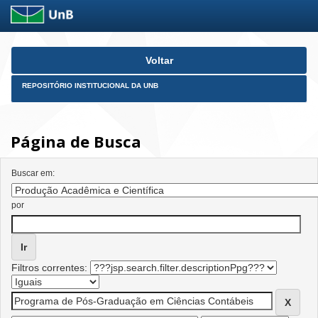
Skip
Voltar
navigation
REPOSITÓRIO INSTITUCIONAL DA UNB
Página de Busca
Buscar em:
por
Filtros correntes: