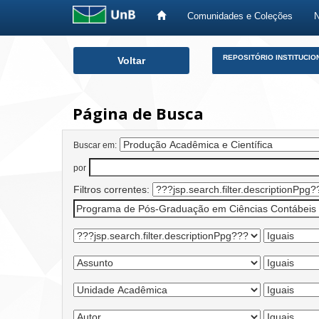
Comunidades e Coleções
Skip
REPOSITÓRIO INSTITUCIO
Voltar
navigation
Página de Busca
Buscar em:
por
Filtros correntes: