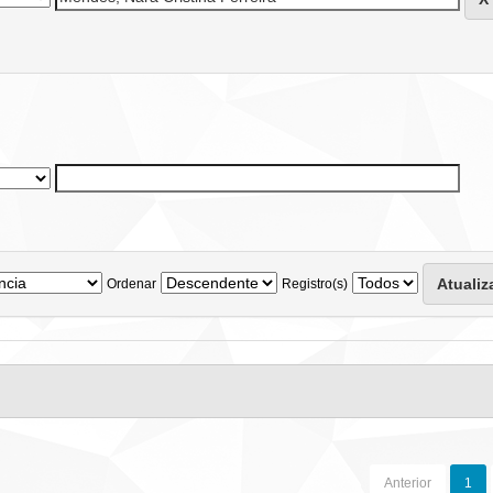
Ordenar
Registro(s)
Anterior
1