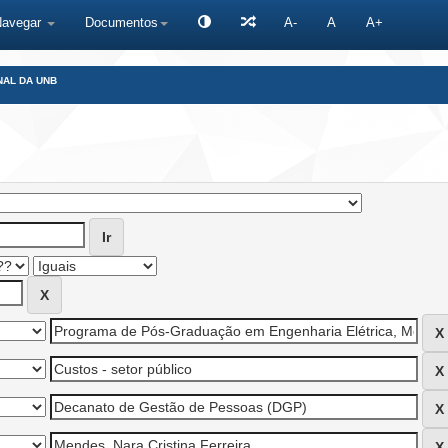
Navegar
Documentos
A-
A
A+
NAL DA UNB