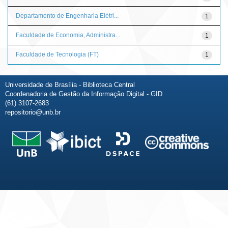
Departamento de Engenharia Elétri...
1
Faculdade de Economia, Administra...
1
Faculdade de Tecnologia (FT)
1
Universidade de Brasília - Biblioteca Central
Coordenadoria de Gestão da Informação Digital - GID
(61) 3107-2683
repositorio@unb.br
Fale conosco
Sobre