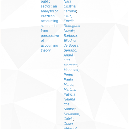
public
Nara
sector : an
Cristina
analysis of
Ferreira
;
Brazilian
Cruz,
accounting
Emelle
standards
Rodrigues
from
Novais
;
perspective
Barbosa,
of
Eliedna
accounting
de Sousa
;
theory
Serrano,
André
Luiz
Marques
;
Menezes,
Pedro
Paulo
Murce
;
Martins,
Patricia
Helena
dos
Santos
;
Neumann,
Clóvis
;
Costa,
Abimael