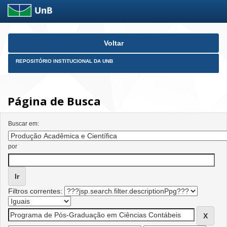
Skip
Voltar
navigation
REPOSITÓRIO INSTITUCIONAL DA UNB
Página de Busca
Buscar em:
por
Filtros correntes: