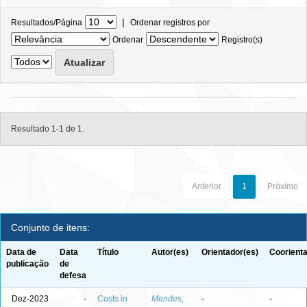
|
Resultados/Página
Ordenar registros por
Ordenar
Registro(s)
Resultado 1-1 de 1.
Anterior
1
Próximo
Conjunto de itens:
Data de
Data
Título
Autor(es)
Orientador(es)
Coorienta
publicação
de
defesa
Dez-2023
-
Costs in
Mendes,
-
-