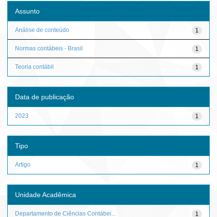
Assunto
Análise de conteúdo
1
Normas contábeis - Brasil
1
Teoria contábil
1
Data de publicação
2023
1
Tipo
Artigo
1
Unidade Acadêmica
Departamento de Ciências Contábei...
1