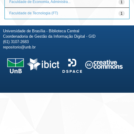
Faculdade de Economia, Administra...
1
Faculdade de Tecnologia (FT)
1
Universidade de Brasília - Biblioteca Central
Coordenadoria de Gestão da Informação Digital - GID
(61) 3107-2683
repositorio@unb.br
Fale conosco
Sobre