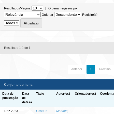
|
Resultados/Página
Ordenar registros por
Ordenar
Registro(s)
Resultado 1-1 de 1.
Anterior
1
Próximo
Conjunto de itens:
Data de
Data
Título
Autor(es)
Orientador(es)
Coorienta
publicação
de
defesa
Dez-2023
-
Costs in
Mendes,
-
-