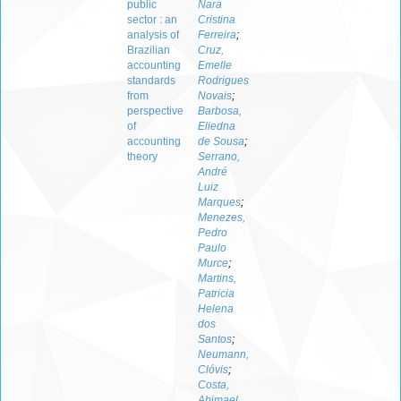
public
Nara
sector : an
Cristina
analysis of
Ferreira
;
Brazilian
Cruz,
accounting
Emelle
standards
Rodrigues
from
Novais
;
perspective
Barbosa,
of
Eliedna
accounting
de Sousa
;
theory
Serrano,
André
Luiz
Marques
;
Menezes,
Pedro
Paulo
Murce
;
Martins,
Patricia
Helena
dos
Santos
;
Neumann,
Clóvis
;
Costa,
Abimael