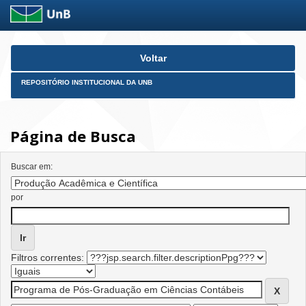
Skip
Voltar
navigation
REPOSITÓRIO INSTITUCIONAL DA UNB
Página de Busca
Buscar em:
por
Filtros correntes: