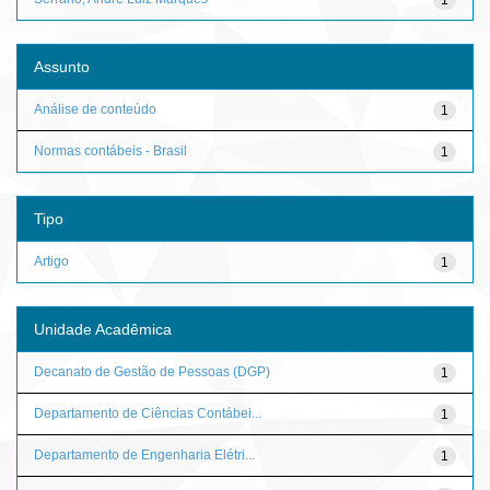
Assunto
Análise de conteúdo
1
Normas contábeis - Brasil
1
Tipo
Artigo
1
Unidade Acadêmica
Decanato de Gestão de Pessoas (DGP)
1
Departamento de Ciências Contábei...
1
Departamento de Engenharia Elétri...
1