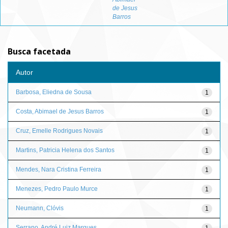
de Jesus
Barros
Busca facetada
Autor
Barbosa, Eliedna de Sousa
1
Costa, Abimael de Jesus Barros
1
Cruz, Emelle Rodrigues Novais
1
Martins, Patricia Helena dos Santos
1
Mendes, Nara Cristina Ferreira
1
Menezes, Pedro Paulo Murce
1
Neumann, Clóvis
1
Serrano, André Luiz Marques
1