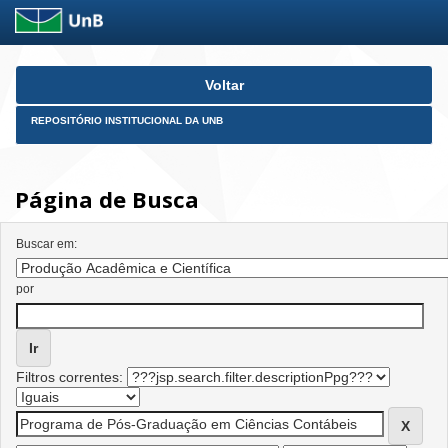
Skip
Voltar
navigation
REPOSITÓRIO INSTITUCIONAL DA UNB
Página de Busca
Buscar em:
por
Filtros correntes: