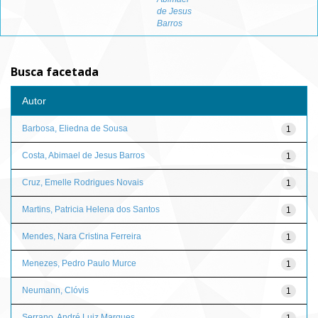
de Jesus
Barros
Busca facetada
Autor
Barbosa, Eliedna de Sousa
1
Costa, Abimael de Jesus Barros
1
Cruz, Emelle Rodrigues Novais
1
Martins, Patricia Helena dos Santos
1
Mendes, Nara Cristina Ferreira
1
Menezes, Pedro Paulo Murce
1
Neumann, Clóvis
1
Serrano, André Luiz Marques
1