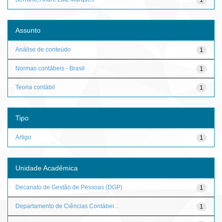
Assunto
Análise de conteúdo
1
Normas contábeis - Brasil
1
Teoria contábil
1
Tipo
Artigo
1
Unidade Acadêmica
Decanato de Gestão de Pessoas (DGP)
1
Departamento de Ciências Contábei...
1