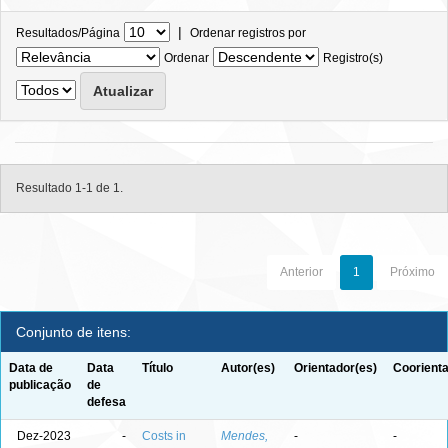
|
Resultados/Página
Ordenar registros por
Ordenar
Registro(s)
Resultado 1-1 de 1.
Anterior
1
Próximo
Conjunto de itens:
Data de
Data
Título
Autor(es)
Orientador(es)
Coorienta
publicação
de
defesa
Dez-2023
-
Costs in
Mendes,
-
-