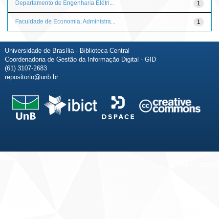
Departamento de Engenharia Elétri...
1
Faculdade de Economia, Administra...
1
Universidade de Brasília - Biblioteca Central
Coordenadoria de Gestão da Informação Digital - GID
(61) 3107-2683
repositorio@unb.br
Fale conosco
Sobre