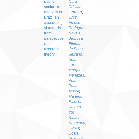
public
Nara
sector : an
Cristina
analysis of
Ferreira
;
Brazilian
Cruz,
accounting
Emelle
standards
Rodrigues
from
Novais
;
perspective
Barbosa,
of
Eliedna
accounting
de Sousa
;
theory
Serrano,
André
Luiz
Marques
;
Menezes,
Pedro
Paulo
Murce
;
Martins,
Patricia
Helena
dos
Santos
;
Neumann,
Clóvis
;
Costa,
Abimael