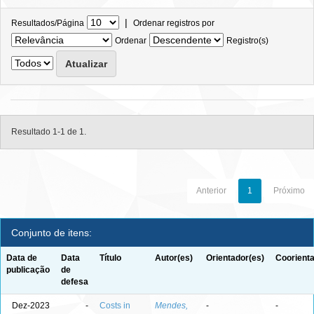
|
Resultados/Página
Ordenar registros por
Ordenar
Registro(s)
Resultado 1-1 de 1.
Anterior
1
Próximo
Conjunto de itens:
Data de
Data
Título
Autor(es)
Orientador(es)
Coorienta
publicação
de
defesa
Dez-2023
-
Costs in
Mendes,
-
-