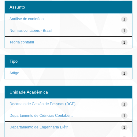
Assunto
Análise de conteúdo
1
Normas contábeis - Brasil
1
Teoria contábil
1
Tipo
Artigo
1
Unidade Acadêmica
Decanato de Gestão de Pessoas (DGP)
1
Departamento de Ciências Contábei...
1
Departamento de Engenharia Elétri...
1