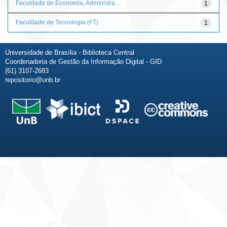
Faculdade de Economia, Administra...
1
Faculdade de Tecnologia (FT)
1
Universidade de Brasília - Biblioteca Central
Coordenadoria de Gestão da Informação Digital - GID
(61) 3107-2683
repositorio@unb.br
Fale conosco
Sobre