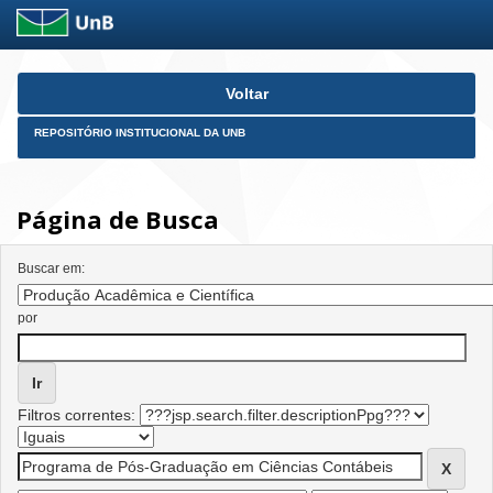
Skip
Voltar
navigation
REPOSITÓRIO INSTITUCIONAL DA UNB
Página de Busca
Buscar em:
por
Filtros correntes: