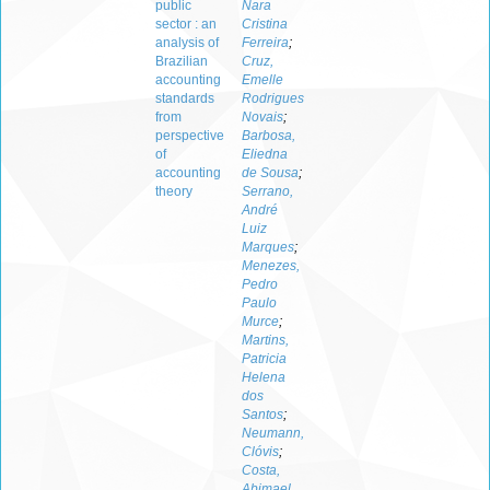
public
Nara
sector : an
Cristina
analysis of
Ferreira
;
Brazilian
Cruz,
accounting
Emelle
standards
Rodrigues
from
Novais
;
perspective
Barbosa,
of
Eliedna
accounting
de Sousa
;
theory
Serrano,
André
Luiz
Marques
;
Menezes,
Pedro
Paulo
Murce
;
Martins,
Patricia
Helena
dos
Santos
;
Neumann,
Clóvis
;
Costa,
Abimael