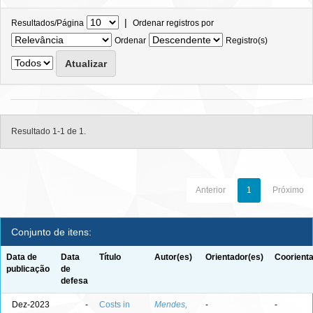
|
Resultados/Página
Ordenar registros por
Ordenar
Registro(s)
Resultado 1-1 de 1.
Anterior
1
Próximo
Conjunto de itens:
Data de
Data
Título
Autor(es)
Orientador(es)
Coorienta
publicação
de
defesa
Dez-2023
-
Costs in
Mendes,
-
-