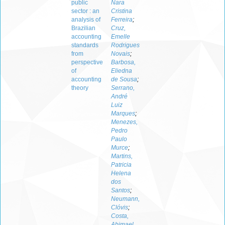
public
Nara
sector : an
Cristina
analysis of
Ferreira
;
Brazilian
Cruz,
accounting
Emelle
standards
Rodrigues
from
Novais
;
perspective
Barbosa,
of
Eliedna
accounting
de Sousa
;
theory
Serrano,
André
Luiz
Marques
;
Menezes,
Pedro
Paulo
Murce
;
Martins,
Patricia
Helena
dos
Santos
;
Neumann,
Clóvis
;
Costa,
Abimael