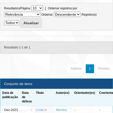
|
Resultados/Página
Ordenar registros por
Ordenar
Registro(s)
Resultado 1-1 de 1.
Anterior
1
Próximo
Conjunto de itens:
Data de
Data
Título
Autor(es)
Orientador(es)
Coorienta
publicação
de
defesa
Dez-2023
-
Costs in
Mendes,
-
-