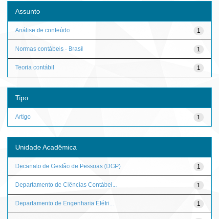
Assunto
Análise de conteúdo
1
Normas contábeis - Brasil
1
Teoria contábil
1
Tipo
Artigo
1
Unidade Acadêmica
Decanato de Gestão de Pessoas (DGP)
1
Departamento de Ciências Contábei...
1
Departamento de Engenharia Elétri...
1