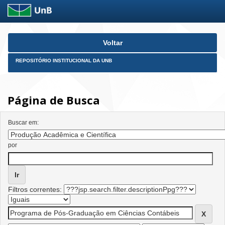
Skip
Voltar
navigation
REPOSITÓRIO INSTITUCIONAL DA UNB
Página de Busca
Buscar em:
por
Filtros correntes: