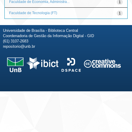
Faculdade de Economia, Administra...
1
Faculdade de Tecnologia (FT)
1
Universidade de Brasília - Biblioteca Central
Coordenadoria de Gestão da Informação Digital - GID
(61) 3107-2683
repositorio@unb.br
Fale conosco
Sobre