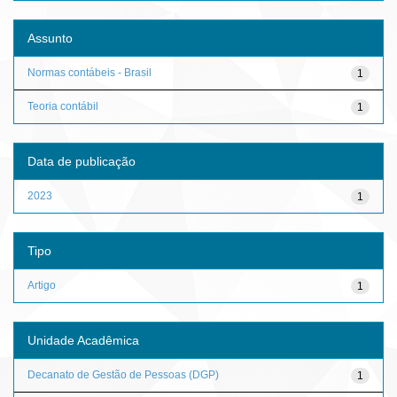
Assunto
Normas contábeis - Brasil
1
Teoria contábil
1
Data de publicação
2023
1
Tipo
Artigo
1
Unidade Acadêmica
Decanato de Gestão de Pessoas (DGP)
1