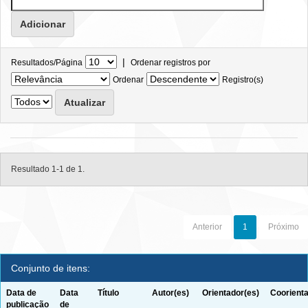
|
Resultados/Página
Ordenar registros por
Ordenar
Registro(s)
Resultado 1-1 de 1.
Anterior
1
Próximo
Conjunto de itens:
Data de
Data
Título
Autor(es)
Orientador(es)
Coorienta
publicação
de