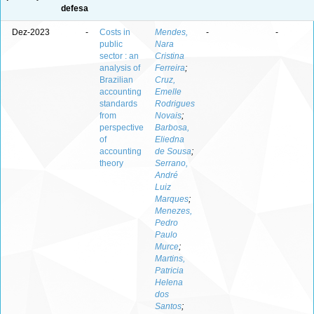
defesa
Dez-2023
-
Costs in
Mendes,
-
-
public
Nara
sector : an
Cristina
analysis of
Ferreira
;
Brazilian
Cruz,
accounting
Emelle
standards
Rodrigues
from
Novais
;
perspective
Barbosa,
of
Eliedna
accounting
de Sousa
;
theory
Serrano,
André
Luiz
Marques
;
Menezes,
Pedro
Paulo
Murce
;
Martins,
Patricia
Helena
dos
Santos
;