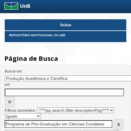
Skip
Voltar
navigation
REPOSITÓRIO INSTITUCIONAL DA UNB
Página de Busca
Buscar em:
por
Filtros correntes: