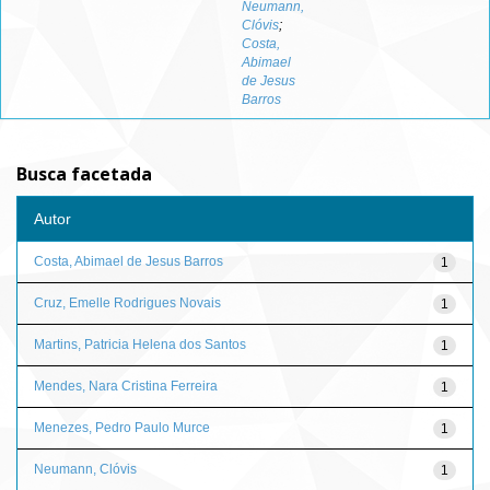
Neumann,
Clóvis
;
Costa,
Abimael
de Jesus
Barros
Busca facetada
Autor
Costa, Abimael de Jesus Barros
1
Cruz, Emelle Rodrigues Novais
1
Martins, Patricia Helena dos Santos
1
Mendes, Nara Cristina Ferreira
1
Menezes, Pedro Paulo Murce
1
Neumann, Clóvis
1