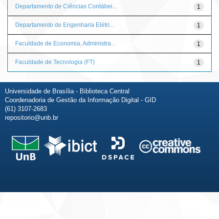
Departamento de Ciências Contábei...
1
Departamento de Engenharia Elétri...
1
Faculdade de Economia, Administra...
1
Faculdade de Tecnologia (FT)
1
Universidade de Brasília - Biblioteca Central
Coordenadoria de Gestão da Informação Digital - GID
(61) 3107-2683
repositorio@unb.br
Fale conosco