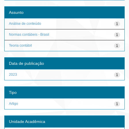
Assunto
Análise de conteúdo
1
Normas contábeis - Brasil
1
Teoria contábil
1
Data de publicação
2023
1
Tipo
Artigo
1
Unidade Acadêmica