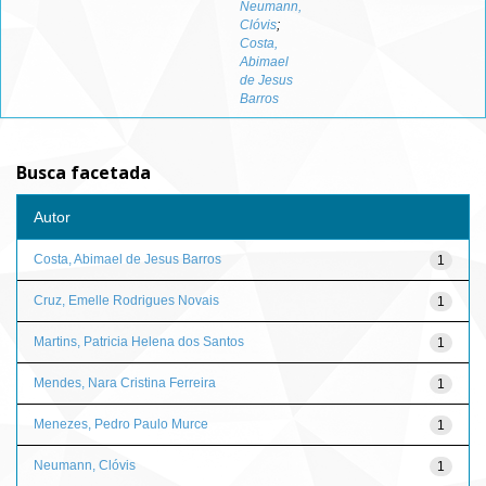
Neumann,
Clóvis
;
Costa,
Abimael
de Jesus
Barros
Busca facetada
Autor
Costa, Abimael de Jesus Barros
1
Cruz, Emelle Rodrigues Novais
1
Martins, Patricia Helena dos Santos
1
Mendes, Nara Cristina Ferreira
1
Menezes, Pedro Paulo Murce
1
Neumann, Clóvis
1