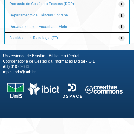
Decanato de Gestão de Pessoas (DGP)
1
Departamento de Ciências Contábei...
1
Departamento de Engenharia Elétri...
1
Faculdade de Tecnologia (FT)
1
Universidade de Brasília - Biblioteca Central
Coordenadoria de Gestão da Informação Digital - GID
(61) 3107-2683
repositorio@unb.br
Fale conosco