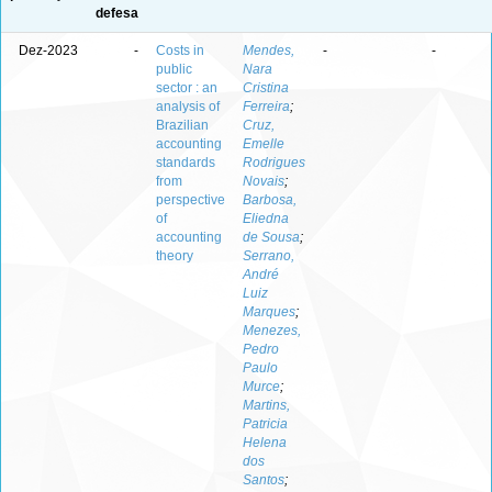
defesa
Dez-2023
-
Costs in
Mendes,
-
-
public
Nara
sector : an
Cristina
analysis of
Ferreira
;
Brazilian
Cruz,
accounting
Emelle
standards
Rodrigues
from
Novais
;
perspective
Barbosa,
of
Eliedna
accounting
de Sousa
;
theory
Serrano,
André
Luiz
Marques
;
Menezes,
Pedro
Paulo
Murce
;
Martins,
Patricia
Helena
dos
Santos
;