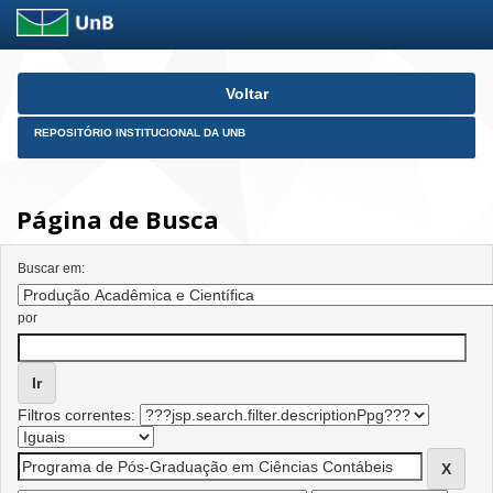
Skip
Voltar
navigation
REPOSITÓRIO INSTITUCIONAL DA UNB
Página de Busca
Buscar em:
por
Filtros correntes: