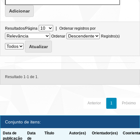
|
Resultados/Página
Ordenar registros por
Ordenar
Registro(s)
Resultado 1-1 de 1.
Anterior
1
Próximo
Conjunto de itens:
Data de
Data
Título
Autor(es)
Orientador(es)
Coorienta
publicação
de