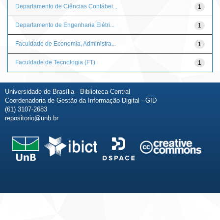
Departamento de Ciências Contábei...
1
Departamento de Engenharia Elétri...
1
Faculdade de Economia, Administra...
1
Faculdade de Tecnologia (FT)
1
Universidade de Brasília - Biblioteca Central
Coordenadoria de Gestão da Informação Digital - GID
(61) 3107-2683
repositorio@unb.br
Fale conosco