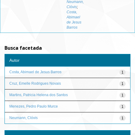
Neumann,
Clóvis
;
Costa,
Abimael
de Jesus
Barros
Busca facetada
Autor
Costa, Abimael de Jesus Barros
1
Cruz, Emelle Rodrigues Novais
1
Martins, Patricia Helena dos Santos
1
Menezes, Pedro Paulo Murce
1
Neumann, Clóvis
1