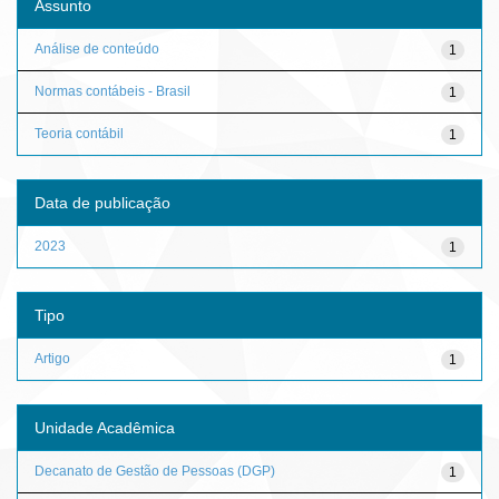
Assunto
Análise de conteúdo
1
Normas contábeis - Brasil
1
Teoria contábil
1
Data de publicação
2023
1
Tipo
Artigo
1
Unidade Acadêmica
Decanato de Gestão de Pessoas (DGP)
1