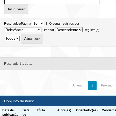
|
Resultados/Página
Ordenar registros por
Ordenar
Registro(s)
Resultado 1-1 de 1.
Anterior
1
Próximo
Conjunto de itens:
Data de
Data
Título
Autor(es)
Orientador(es)
Coorienta
publicação
de