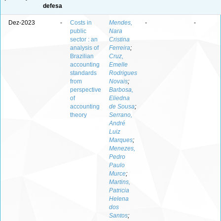
defesa
Dez-2023
-
Costs in
Mendes,
-
-
public
Nara
sector : an
Cristina
analysis of
Ferreira
;
Brazilian
Cruz,
accounting
Emelle
standards
Rodrigues
from
Novais
;
perspective
Barbosa,
of
Eliedna
accounting
de Sousa
;
theory
Serrano,
André
Luiz
Marques
;
Menezes,
Pedro
Paulo
Murce
;
Martins,
Patricia
Helena
dos
Santos
;