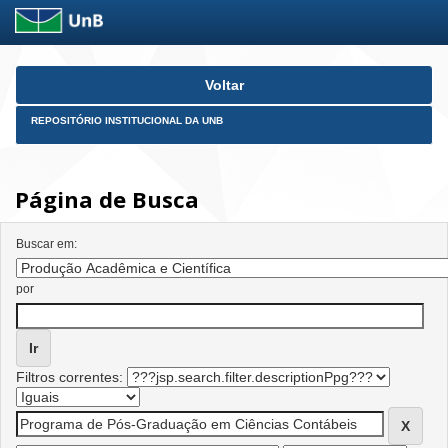
Skip
Voltar
navigation
REPOSITÓRIO INSTITUCIONAL DA UNB
Página de Busca
Buscar em:
por
Filtros correntes: