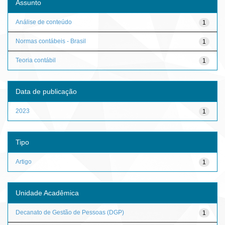
Assunto
Análise de conteúdo
1
Normas contábeis - Brasil
1
Teoria contábil
1
Data de publicação
2023
1
Tipo
Artigo
1
Unidade Acadêmica
Decanato de Gestão de Pessoas (DGP)
1