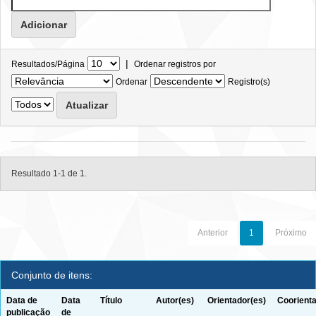
|
Resultados/Página
Ordenar registros por
Ordenar
Registro(s)
Resultado 1-1 de 1.
Anterior
1
Próximo
Conjunto de itens:
Data de
Data
Título
Autor(es)
Orientador(es)
Coorienta
publicação
de