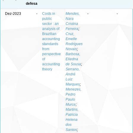
defesa
Dez-2023
-
Costs in
Mendes,
-
-
public
Nara
sector : an
Cristina
analysis of
Ferreira
;
Brazilian
Cruz,
accounting
Emelle
standards
Rodrigues
from
Novais
;
perspective
Barbosa,
of
Eliedna
accounting
de Sousa
;
theory
Serrano,
André
Luiz
Marques
;
Menezes,
Pedro
Paulo
Murce
;
Martins,
Patricia
Helena
dos
Santos
;