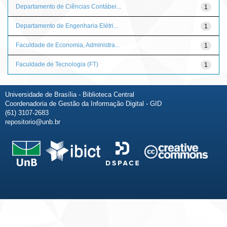
Departamento de Ciências Contábei...
1
Departamento de Engenharia Elétri...
1
Faculdade de Economia, Administra...
1
Faculdade de Tecnologia (FT)
1
Universidade de Brasília - Biblioteca Central
Coordenadoria de Gestão da Informação Digital - GID
(61) 3107-2683
repositorio@unb.br
Fale conosco