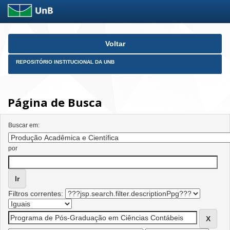
Skip
Voltar
navigation
REPOSITÓRIO INSTITUCIONAL DA UNB
Página de Busca
Buscar em:
por
Filtros correntes: