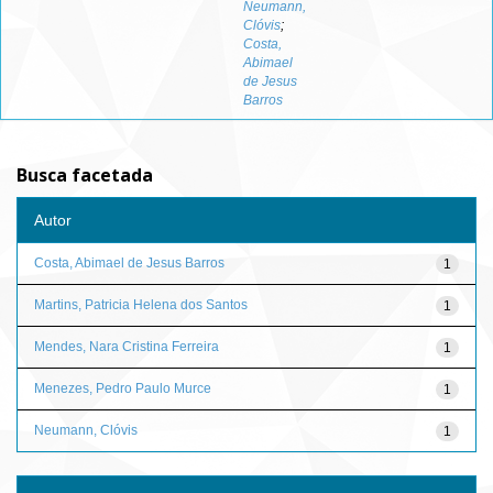
Neumann,
Clóvis
;
Costa,
Abimael
de Jesus
Barros
Busca facetada
Autor
Costa, Abimael de Jesus Barros
1
Martins, Patricia Helena dos Santos
1
Mendes, Nara Cristina Ferreira
1
Menezes, Pedro Paulo Murce
1
Neumann, Clóvis
1