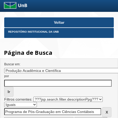
Skip
Voltar
navigation
REPOSITÓRIO INSTITUCIONAL DA UNB
Página de Busca
Buscar em:
por
Filtros correntes: