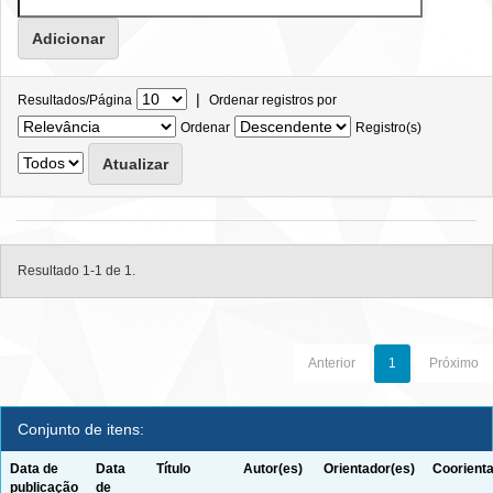
|
Resultados/Página
Ordenar registros por
Ordenar
Registro(s)
Resultado 1-1 de 1.
Anterior
1
Próximo
Conjunto de itens:
Data de
Data
Título
Autor(es)
Orientador(es)
Coorienta
publicação
de