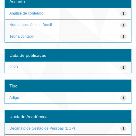
Assunto
Análise de conteúdo
1
Normas contábeis - Brasil
1
Teoria contábil
1
Data de publicação
2023
1
Tipo
Artigo
1
Unidade Acadêmica
Decanato de Gestão de Pessoas (DGP)
1