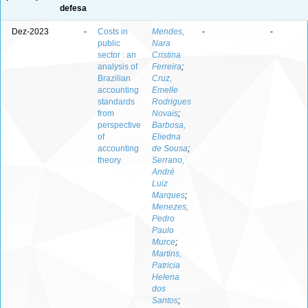
defesa
Dez-2023
-
Costs in
Mendes,
-
-
public
Nara
sector : an
Cristina
analysis of
Ferreira
;
Brazilian
Cruz,
accounting
Emelle
standards
Rodrigues
from
Novais
;
perspective
Barbosa,
of
Eliedna
accounting
de Sousa
;
theory
Serrano,
André
Luiz
Marques
;
Menezes,
Pedro
Paulo
Murce
;
Martins,
Patricia
Helena
dos
Santos
;