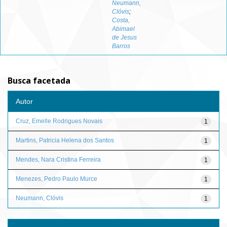
Neumann,
Clóvis
;
Costa,
Abimael
de Jesus
Barros
Busca facetada
Autor
Cruz, Emelle Rodrigues Novais
1
Martins, Patricia Helena dos Santos
1
Mendes, Nara Cristina Ferreira
1
Menezes, Pedro Paulo Murce
1
Neumann, Clóvis
1