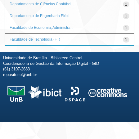
Departamento de Ciências Contábei...
1
Departamento de Engenharia Elétri...
1
Faculdade de Economia, Administra...
1
Faculdade de Tecnologia (FT)
1
Universidade de Brasília - Biblioteca Central
Coordenadoria de Gestão da Informação Digital - GID
(61) 3107-2683
repositorio@unb.br
Fale conosco