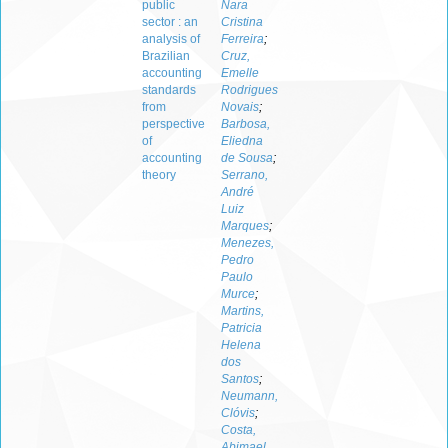
public
Nara
sector : an
Cristina
analysis of
Ferreira
;
Brazilian
Cruz,
accounting
Emelle
standards
Rodrigues
from
Novais
;
perspective
Barbosa,
of
Eliedna
accounting
de Sousa
;
theory
Serrano,
André
Luiz
Marques
;
Menezes,
Pedro
Paulo
Murce
;
Martins,
Patricia
Helena
dos
Santos
;
Neumann,
Clóvis
;
Costa,
Abimael