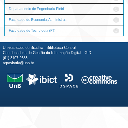
Departamento de Engenharia Elétri...
1
Faculdade de Economia, Administra...
1
Faculdade de Tecnologia (FT)
1
Universidade de Brasília - Biblioteca Central
Coordenadoria de Gestão da Informação Digital - GID
(61) 3107-2683
repositorio@unb.br
Fale conosco
Sobre