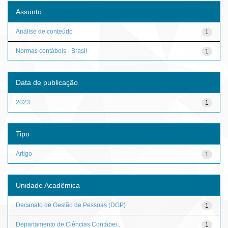
Assunto
Análise de conteúdo
1
Normas contábeis - Brasil
1
Data de publicação
2023
1
Tipo
Artigo
1
Unidade Acadêmica
Decanato de Gestão de Pessoas (DGP)
1
Departamento de Ciências Contábei...
1