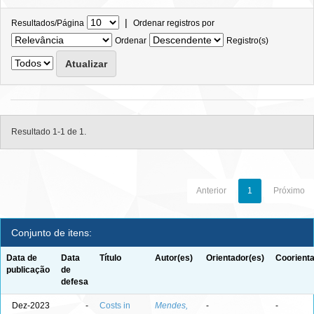
|
Resultados/Página
Ordenar registros por
Ordenar
Registro(s)
Resultado 1-1 de 1.
Anterior
1
Próximo
Conjunto de itens:
Data de
Data
Título
Autor(es)
Orientador(es)
Coorienta
publicação
de
defesa
Dez-2023
-
Costs in
Mendes,
-
-