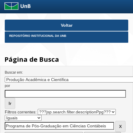
Skip
Voltar
navigation
REPOSITÓRIO INSTITUCIONAL DA UNB
Página de Busca
Buscar em:
por
Filtros correntes: