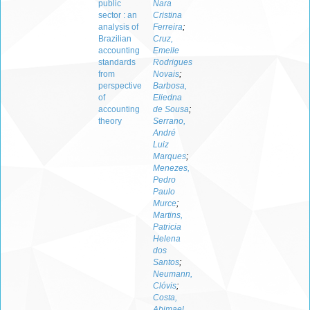
public
Nara
sector : an
Cristina
analysis of
Ferreira
;
Brazilian
Cruz,
accounting
Emelle
standards
Rodrigues
from
Novais
;
perspective
Barbosa,
of
Eliedna
accounting
de Sousa
;
theory
Serrano,
André
Luiz
Marques
;
Menezes,
Pedro
Paulo
Murce
;
Martins,
Patricia
Helena
dos
Santos
;
Neumann,
Clóvis
;
Costa,
Abimael