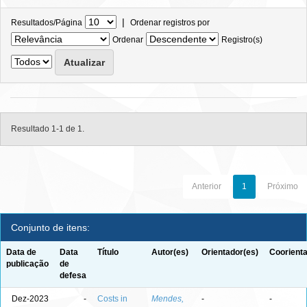
|
Resultados/Página
Ordenar registros por
Ordenar
Registro(s)
Resultado 1-1 de 1.
Anterior
1
Próximo
Conjunto de itens:
Data de
Data
Título
Autor(es)
Orientador(es)
Coorienta
publicação
de
defesa
Dez-2023
-
Costs in
Mendes,
-
-