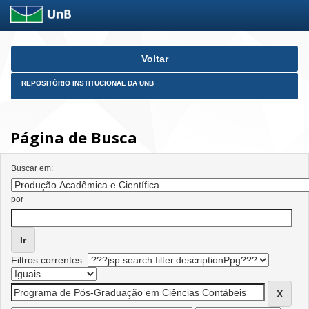
Skip
Voltar
navigation
REPOSITÓRIO INSTITUCIONAL DA UNB
Página de Busca
Buscar em:
por
Filtros correntes: