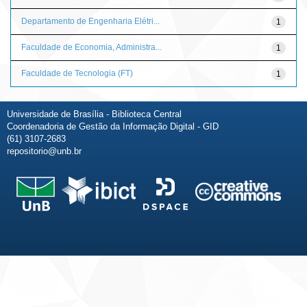
Departamento de Engenharia Elétri...
1
Faculdade de Economia, Administra...
1
Faculdade de Tecnologia (FT)
1
Universidade de Brasília - Biblioteca Central
Coordenadoria de Gestão da Informação Digital - GID
(61) 3107-2683
repositorio@unb.br
Fale conosco
Sobre