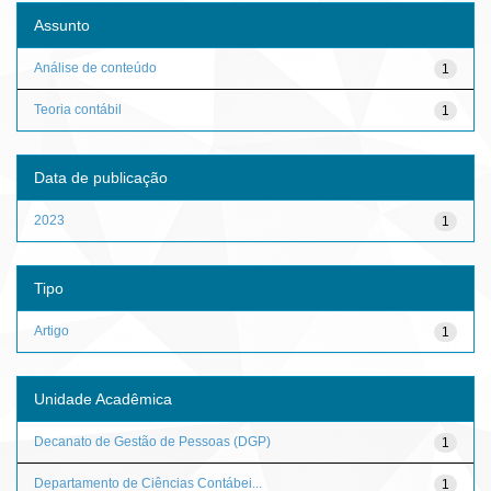
Assunto
Análise de conteúdo
1
Teoria contábil
1
Data de publicação
2023
1
Tipo
Artigo
1
Unidade Acadêmica
Decanato de Gestão de Pessoas (DGP)
1
Departamento de Ciências Contábei...
1