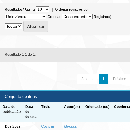
|
Resultados/Página
Ordenar registros por
Ordenar
Registro(s)
Resultado 1-1 de 1.
Anterior
1
Próximo
Conjunto de itens:
Data de
Data
Título
Autor(es)
Orientador(es)
Coorienta
publicação
de
defesa
Dez-2023
-
Costs in
Mendes,
-
-