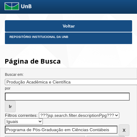
Skip
Voltar
navigation
REPOSITÓRIO INSTITUCIONAL DA UNB
Página de Busca
Buscar em:
por
Filtros correntes: