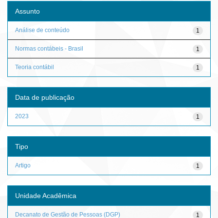
Assunto
Análise de conteúdo
1
Normas contábeis - Brasil
1
Teoria contábil
1
Data de publicação
2023
1
Tipo
Artigo
1
Unidade Acadêmica
Decanato de Gestão de Pessoas (DGP)
1