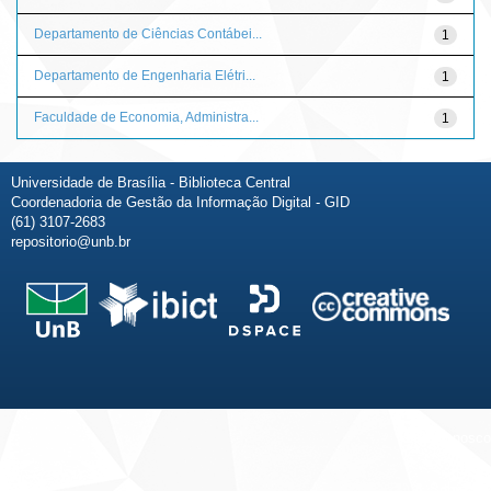
Departamento de Ciências Contábei...
1
Departamento de Engenharia Elétri...
1
Faculdade de Economia, Administra...
1
Universidade de Brasília - Biblioteca Central
Coordenadoria de Gestão da Informação Digital - GID
(61) 3107-2683
repositorio@unb.br
Fale conosco
Sobre