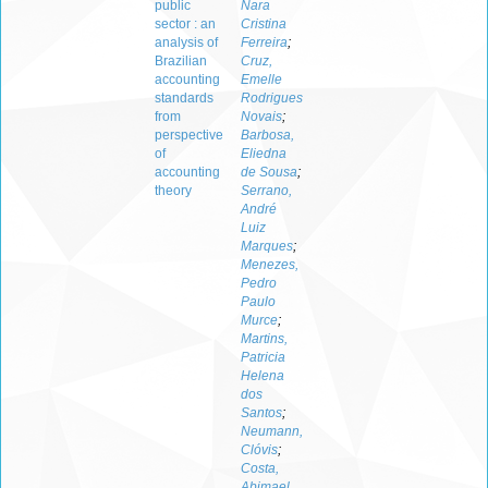
public
Nara
sector : an
Cristina
analysis of
Ferreira
;
Brazilian
Cruz,
accounting
Emelle
standards
Rodrigues
from
Novais
;
perspective
Barbosa,
of
Eliedna
accounting
de Sousa
;
theory
Serrano,
André
Luiz
Marques
;
Menezes,
Pedro
Paulo
Murce
;
Martins,
Patricia
Helena
dos
Santos
;
Neumann,
Clóvis
;
Costa,
Abimael