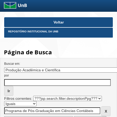
Skip
Voltar
navigation
REPOSITÓRIO INSTITUCIONAL DA UNB
Página de Busca
Buscar em:
por
Filtros correntes: