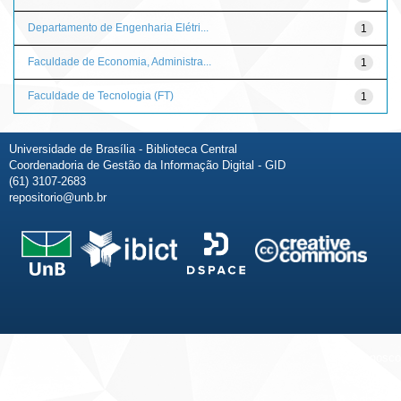
Departamento de Engenharia Elétri...
1
Faculdade de Economia, Administra...
1
Faculdade de Tecnologia (FT)
1
Universidade de Brasília - Biblioteca Central
Coordenadoria de Gestão da Informação Digital - GID
(61) 3107-2683
repositorio@unb.br
Fale conosco
Sobre