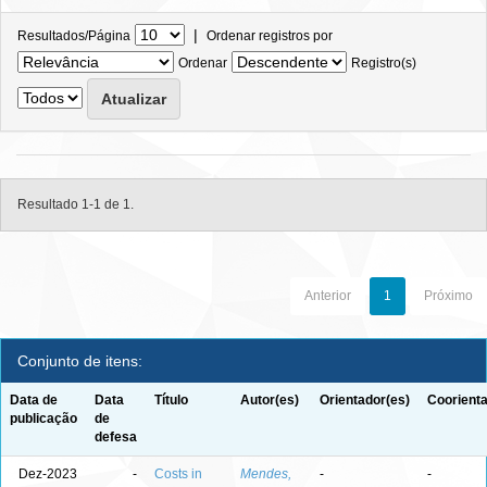
|
Resultados/Página
Ordenar registros por
Ordenar
Registro(s)
Resultado 1-1 de 1.
Anterior
1
Próximo
Conjunto de itens:
Data de
Data
Título
Autor(es)
Orientador(es)
Coorienta
publicação
de
defesa
Dez-2023
-
Costs in
Mendes,
-
-