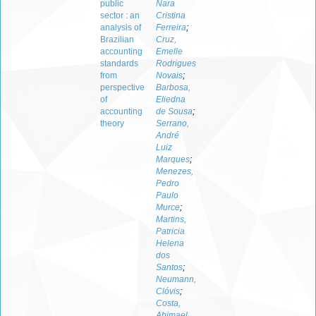
public
Nara
sector : an
Cristina
analysis of
Ferreira
;
Brazilian
Cruz,
accounting
Emelle
standards
Rodrigues
from
Novais
;
perspective
Barbosa,
of
Eliedna
accounting
de Sousa
;
theory
Serrano,
André
Luiz
Marques
;
Menezes,
Pedro
Paulo
Murce
;
Martins,
Patricia
Helena
dos
Santos
;
Neumann,
Clóvis
;
Costa,
Abimael