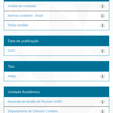
Análise de conteúdo
1
Normas contábeis - Brasil
1
Teoria contábil
1
Data de publicação
2023
1
Tipo
Artigo
1
Unidade Acadêmica
Decanato de Gestão de Pessoas (DGP)
1
Departamento de Ciências Contábei...
1