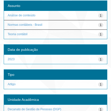
Assunto
Análise de conteúdo
1
Normas contábeis - Brasil
1
Teoria contábil
1
Data de publicação
2023
1
Tipo
Artigo
1
Unidade Acadêmica
Decanato de Gestão de Pessoas (DGP)
1