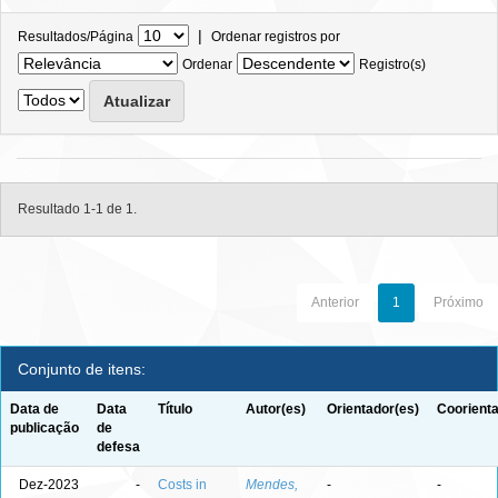
|
Resultados/Página
Ordenar registros por
Ordenar
Registro(s)
Resultado 1-1 de 1.
Anterior
1
Próximo
Conjunto de itens:
Data de
Data
Título
Autor(es)
Orientador(es)
Coorienta
publicação
de
defesa
Dez-2023
-
Costs in
Mendes,
-
-