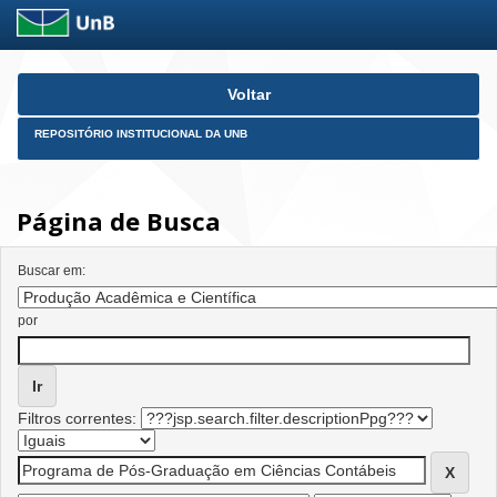
Skip
Voltar
navigation
REPOSITÓRIO INSTITUCIONAL DA UNB
Página de Busca
Buscar em:
por
Filtros correntes: