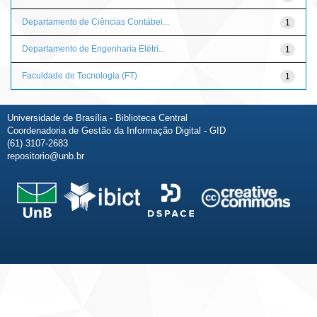
Departamento de Ciências Contábei...
1
Departamento de Engenharia Elétri...
1
Faculdade de Tecnologia (FT)
1
Universidade de Brasília - Biblioteca Central
Coordenadoria de Gestão da Informação Digital - GID
(61) 3107-2683
repositorio@unb.br
Fale conosco
Sobre