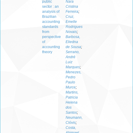
public
Nara
sector : an
Cristina
analysis of
Ferreira
;
Brazilian
Cruz,
accounting
Emelle
standards
Rodrigues
from
Novais
;
perspective
Barbosa,
of
Eliedna
accounting
de Sousa
;
theory
Serrano,
André
Luiz
Marques
;
Menezes,
Pedro
Paulo
Murce
;
Martins,
Patricia
Helena
dos
Santos
;
Neumann,
Clóvis
;
Costa,
Abimael