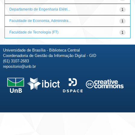
Departamento de Engenharia Elétri...
1
Faculdade de Economia, Administra...
1
Faculdade de Tecnologia (FT)
1
Universidade de Brasília - Biblioteca Central
Coordenadoria de Gestão da Informação Digital - GID
(61) 3107-2683
repositorio@unb.br
Fale conosco
Sobre