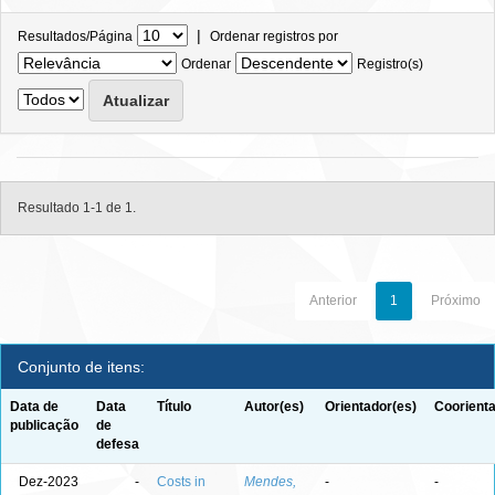
|
Resultados/Página
Ordenar registros por
Ordenar
Registro(s)
Resultado 1-1 de 1.
Anterior
1
Próximo
Conjunto de itens:
Data de
Data
Título
Autor(es)
Orientador(es)
Coorienta
publicação
de
defesa
Dez-2023
-
Costs in
Mendes,
-
-