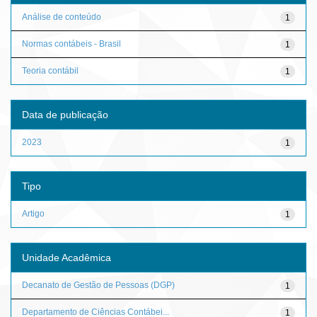
Análise de conteúdo
1
Normas contábeis - Brasil
1
Teoria contábil
1
Data de publicação
2023
1
Tipo
Artigo
1
Unidade Acadêmica
Decanato de Gestão de Pessoas (DGP)
1
Departamento de Ciências Contábei...
1