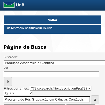
Skip
Voltar
navigation
REPOSITÓRIO INSTITUCIONAL DA UNB
Página de Busca
Buscar em:
por
Filtros correntes: