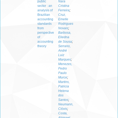
public
Nara
sector : an
Cristina
analysis of
Ferreira
;
Brazilian
Cruz,
accounting
Emelle
standards
Rodrigues
from
Novais
;
perspective
Barbosa,
of
Eliedna
accounting
de Sousa
;
theory
Serrano,
André
Luiz
Marques
;
Menezes,
Pedro
Paulo
Murce
;
Martins,
Patricia
Helena
dos
Santos
;
Neumann,
Clóvis
;
Costa,
Abimael