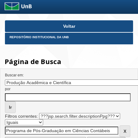
Skip
Voltar
navigation
REPOSITÓRIO INSTITUCIONAL DA UNB
Página de Busca
Buscar em:
por
Filtros correntes: