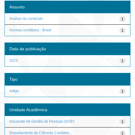
Assunto
Análise de conteúdo
1
Normas contábeis - Brasil
1
Data de publicação
2023
1
Tipo
Artigo
1
Unidade Acadêmica
Decanato de Gestão de Pessoas (DGP)
1
Departamento de Ciências Contábei...
1