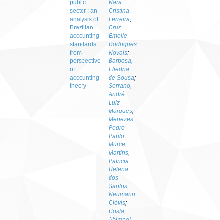
public
Nara
sector : an
Cristina
analysis of
Ferreira
;
Brazilian
Cruz,
accounting
Emelle
standards
Rodrigues
from
Novais
;
perspective
Barbosa,
of
Eliedna
accounting
de Sousa
;
theory
Serrano,
André
Luiz
Marques
;
Menezes,
Pedro
Paulo
Murce
;
Martins,
Patricia
Helena
dos
Santos
;
Neumann,
Clóvis
;
Costa,
Abimael