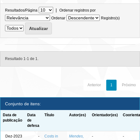
|
Resultados/Página
Ordenar registros por
Ordenar
Registro(s)
Resultado 1-1 de 1.
Anterior
1
Próximo
Conjunto de itens:
Data de
Data
Título
Autor(es)
Orientador(es)
Coorienta
publicação
de
defesa
Dez-2023
-
Costs in
Mendes,
-
-