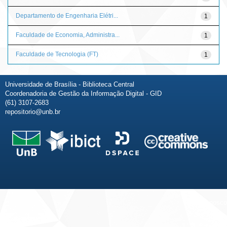
Departamento de Engenharia Elétri...
1
Faculdade de Economia, Administra...
1
Faculdade de Tecnologia (FT)
1
Universidade de Brasília - Biblioteca Central
Coordenadoria de Gestão da Informação Digital - GID
(61) 3107-2683
repositorio@unb.br
Fale conosco
Sobre