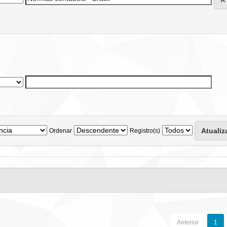
Ordenar
Registro(s)
Anterior
1