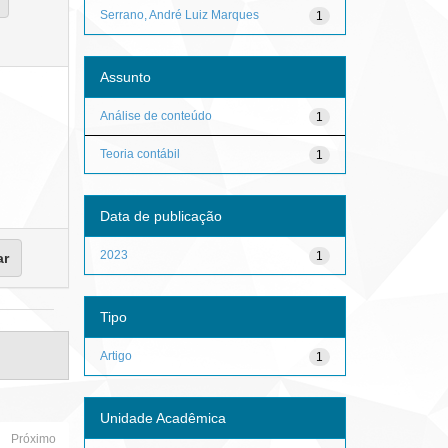
Serrano, André Luiz Marques
1
Assunto
Análise de conteúdo
1
Teoria contábil
1
Data de publicação
2023
1
Tipo
Artigo
1
Unidade Acadêmica
Próximo