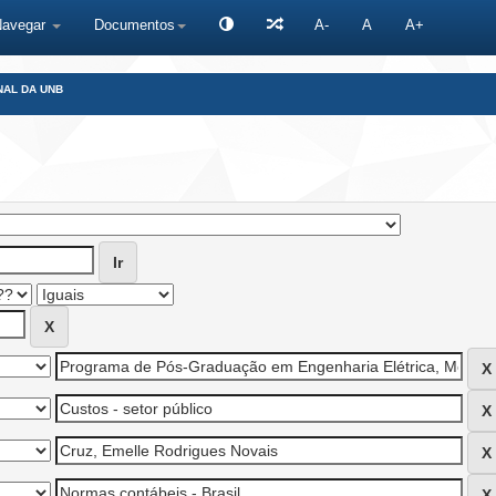
Navegar
Documentos
A-
A
A+
NAL DA UNB