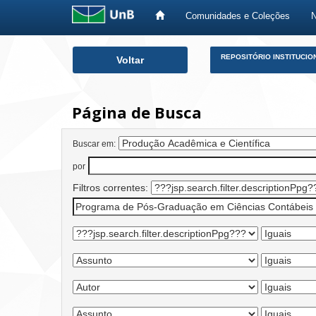
Comunidades e Coleções
Skip
REPOSITÓRIO INSTITUCIO
Voltar
navigation
Página de Busca
Buscar em:
por
Filtros correntes: