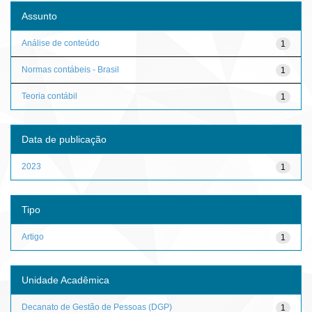
Assunto
Análise de conteúdo
1
Normas contábeis - Brasil
1
Teoria contábil
1
Data de publicação
2023
1
Tipo
Artigo
1
Unidade Acadêmica
Decanato de Gestão de Pessoas (DGP)
1