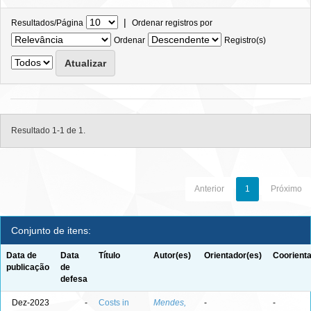
|
Resultados/Página
Ordenar registros por
Ordenar
Registro(s)
Resultado 1-1 de 1.
Anterior
1
Próximo
Conjunto de itens:
Data de
Data
Título
Autor(es)
Orientador(es)
Coorienta
publicação
de
defesa
Dez-2023
-
Costs in
Mendes,
-
-