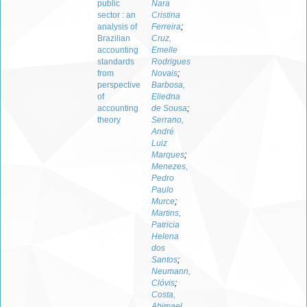
public
Nara
sector : an
Cristina
analysis of
Ferreira
;
Brazilian
Cruz,
accounting
Emelle
standards
Rodrigues
from
Novais
;
perspective
Barbosa,
of
Eliedna
accounting
de Sousa
;
theory
Serrano,
André
Luiz
Marques
;
Menezes,
Pedro
Paulo
Murce
;
Martins,
Patricia
Helena
dos
Santos
;
Neumann,
Clóvis
;
Costa,
Abimael