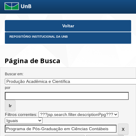
Skip
Voltar
navigation
REPOSITÓRIO INSTITUCIONAL DA UNB
Página de Busca
Buscar em:
por
Filtros correntes: