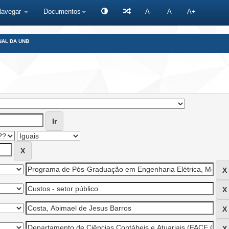
Navegar
Documentos
A-
A
A+
NAL DA UNB