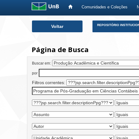
Comunidades e Coleções
Skip
REPOSITÓRIO INSTITUCIO
Voltar
navigation
Página de Busca
Buscar em:
por
Filtros correntes: