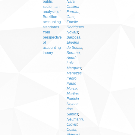
public
Nara
sector : an
Cristina
analysis of
Ferreira
;
Brazilian
Cruz,
accounting
Emelle
standards
Rodrigues
from
Novais
;
perspective
Barbosa,
of
Eliedna
accounting
de Sousa
;
theory
Serrano,
André
Luiz
Marques
;
Menezes,
Pedro
Paulo
Murce
;
Martins,
Patricia
Helena
dos
Santos
;
Neumann,
Clóvis
;
Costa,
Abimael