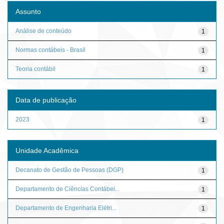
Assunto
Análise de conteúdo
1
Normas contábeis - Brasil
1
Teoria contábil
1
Data de publicação
2023
1
Unidade Acadêmica
Decanato de Gestão de Pessoas (DGP)
1
Departamento de Ciências Contábei...
1
Departamento de Engenharia Elétri...
1