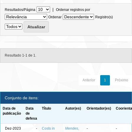
|
Resultados/Página
Ordenar registros por
Ordenar
Registro(s)
Resultado 1-1 de 1.
Anterior
1
Próximo
Conjunto de itens:
Data de
Data
Título
Autor(es)
Orientador(es)
Coorienta
publicação
de
defesa
Dez-2023
-
Costs in
Mendes,
-
-