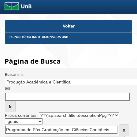
Skip
Voltar
navigation
REPOSITÓRIO INSTITUCIONAL DA UNB
Página de Busca
Buscar em:
por
Filtros correntes: