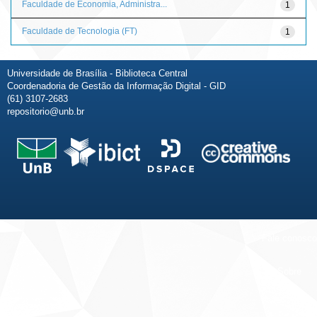
Faculdade de Economia, Administra...
1
Faculdade de Tecnologia (FT)
1
Universidade de Brasília - Biblioteca Central
Coordenadoria de Gestão da Informação Digital - GID
(61) 3107-2683
repositorio@unb.br
Fale conosco
Sobre