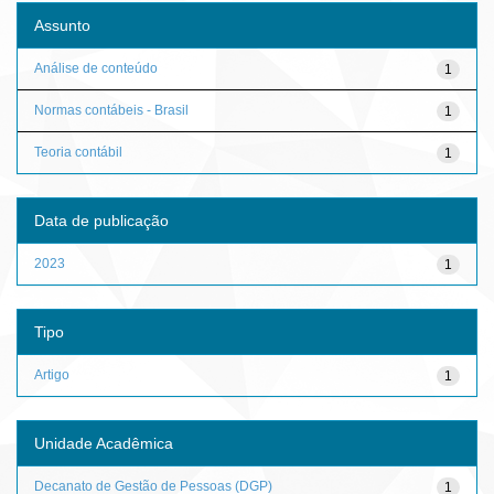
Assunto
Análise de conteúdo
1
Normas contábeis - Brasil
1
Teoria contábil
1
Data de publicação
2023
1
Tipo
Artigo
1
Unidade Acadêmica
Decanato de Gestão de Pessoas (DGP)
1