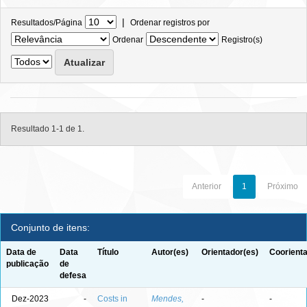
|
Resultados/Página
Ordenar registros por
Ordenar
Registro(s)
Resultado 1-1 de 1.
Anterior
1
Próximo
Conjunto de itens:
Data de
Data
Título
Autor(es)
Orientador(es)
Coorienta
publicação
de
defesa
Dez-2023
-
Costs in
Mendes,
-
-