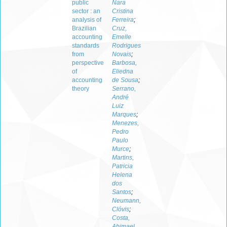
public
Nara
sector : an
Cristina
analysis of
Ferreira
;
Brazilian
Cruz,
accounting
Emelle
standards
Rodrigues
from
Novais
;
perspective
Barbosa,
of
Eliedna
accounting
de Sousa
;
theory
Serrano,
André
Luiz
Marques
;
Menezes,
Pedro
Paulo
Murce
;
Martins,
Patricia
Helena
dos
Santos
;
Neumann,
Clóvis
;
Costa,
Abimael