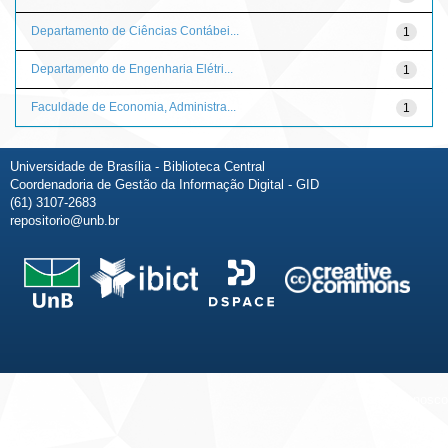
Departamento de Ciências Contábei...
1
Departamento de Engenharia Elétri...
1
Faculdade de Economia, Administra...
1
Universidade de Brasília - Biblioteca Central
Coordenadoria de Gestão da Informação Digital - GID
(61) 3107-2683
repositorio@unb.br
Fale conosco
Sobre