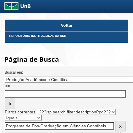
Skip
Voltar
navigation
REPOSITÓRIO INSTITUCIONAL DA UNB
Página de Busca
Buscar em:
por
Filtros correntes: