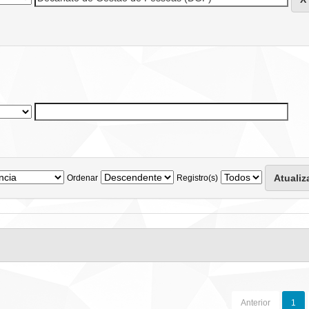
Ordenar
Registro(s)
Anterior
1