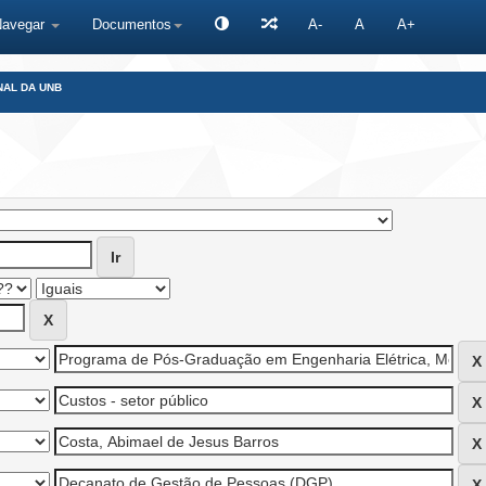
Navegar
Documentos
A-
A
A+
NAL DA UNB