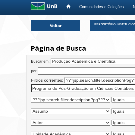
Comunidades e Coleções
Skip
REPOSITÓRIO INSTITUCIO
Voltar
navigation
Página de Busca
Buscar em:
por
Filtros correntes: